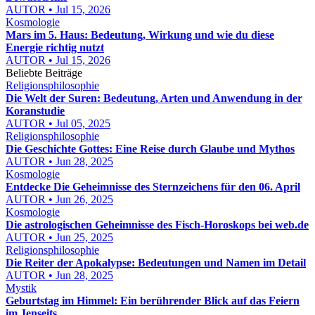
AUTOR • Jul 15, 2026
Kosmologie
Mars im 5. Haus: Bedeutung, Wirkung und wie du diese
Energie richtig nutzt
AUTOR • Jul 15, 2026
Beliebte Beiträge
Religionsphilosophie
Die Welt der Suren: Bedeutung, Arten und Anwendung in der
Koranstudie
AUTOR • Jul 05, 2025
Religionsphilosophie
Die Geschichte Gottes: Eine Reise durch Glaube und Mythos
AUTOR • Jun 28, 2025
Kosmologie
Entdecke Die Geheimnisse des Sternzeichens für den 06. April
AUTOR • Jun 26, 2025
Kosmologie
Die astrologischen Geheimnisse des Fisch-Horoskops bei web.de
AUTOR • Jun 25, 2025
Religionsphilosophie
Die Reiter der Apokalypse: Bedeutungen und Namen im Detail
AUTOR • Jun 28, 2025
Mystik
Geburtstag im Himmel: Ein berührender Blick auf das Feiern
im Jenseits