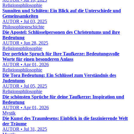
Religionsphilosophie
Sunniten und Schiiten: Ein Blick auf die Unterschiede und
Gemeinsamkeiten
AUTOR • Jul 03, 2025
Philosophiegeschichte
Die Apostel: Schlüsselpersonen des Christentums und ihre
Bedeutung
AUTOR • Jun 28, 2025
Religionsphilosophie
Der perfekte Spruch für Ihre Taufkerze: Bedeutungsvolle
Worte für einen besonderen Anlass
AUTOR • Apr 01, 2026
Religionsphilosophie
Die Tora Bedeutung: Ein Schlüssel zum Verständnis des
Judentums
AUTOR • Jul 05, 2025
Religionsphilosophie
Die schönsten Sprüche für deine Taufkerze: Inspiration und
Bedeutung
AUTOR • Apr 01, 2026
Mystik
Die Kunst des Traumlesens: Einblick in die faszinierende Welt
der Träume
AUTOR • Jul 31, 2025