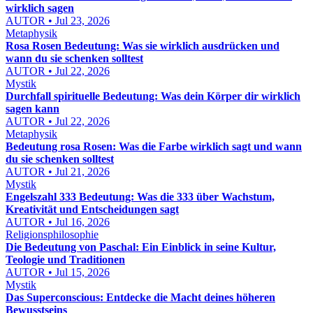
wirklich sagen
AUTOR • Jul 23, 2026
Metaphysik
Rosa Rosen Bedeutung: Was sie wirklich ausdrücken und
wann du sie schenken solltest
AUTOR • Jul 22, 2026
Mystik
Durchfall spirituelle Bedeutung: Was dein Körper dir wirklich
sagen kann
AUTOR • Jul 22, 2026
Metaphysik
Bedeutung rosa Rosen: Was die Farbe wirklich sagt und wann
du sie schenken solltest
AUTOR • Jul 21, 2026
Mystik
Engelszahl 333 Bedeutung: Was die 333 über Wachstum,
Kreativität und Entscheidungen sagt
AUTOR • Jul 16, 2026
Religionsphilosophie
Die Bedeutung von Paschal: Ein Einblick in seine Kultur,
Teologie und Traditionen
AUTOR • Jul 15, 2026
Mystik
Das Superconscious: Entdecke die Macht deines höheren
Bewusstseins