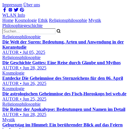
Impressum
Über uns
WLAN Info
Home
Kosmologie
Ethik
Religionsphilosophie
Mystik
Philosophiegeschichte
Religionsphilosophie
Die Welt der Suren: Bedeutung, Arten und Anwendung in der
Koranstudie
AUTOR • Jul 05, 2025
Religionsphilosophie
Die Geschichte Gottes: Eine Reise durch Glaube und Mythos
AUTOR • Jun 28, 2025
Kosmologie
Entdecke Die Geheimnisse des Sternzeichens für den 06. April
AUTOR • Jun 26, 2025
Kosmologie
Die astrologischen Geheimnisse des Fisch-Horoskops bei web.de
AUTOR • Jun 25, 2025
Religionsphilosophie
Die Reiter der Apokalypse: Bedeutungen und Namen im Detail
AUTOR • Jun 28, 2025
Mystik
Geburtstag im Himmel: Ein berührender Blick auf das Feiern