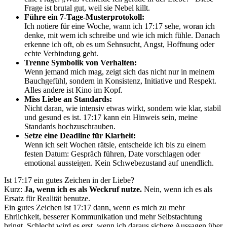
Frage ist brutal gut, weil sie Nebel killt.
Führe ein 7-Tage-Musterprotokoll:
Ich notiere für eine Woche, wann ich 17:17 sehe, woran ich
denke, mit wem ich schreibe und wie ich mich fühle. Danach
erkenne ich oft, ob es um Sehnsucht, Angst, Hoffnung oder
echte Verbindung geht.
Trenne Symbolik von Verhalten:
Wenn jemand mich mag, zeigt sich das nicht nur in meinem
Bauchgefühl, sondern in Konsistenz, Initiative und Respekt.
Alles andere ist Kino im Kopf.
Miss Liebe an Standards:
Nicht daran, wie intensiv etwas wirkt, sondern wie klar, stabil
und gesund es ist. 17:17 kann ein Hinweis sein, meine
Standards hochzuschrauben.
Setze eine Deadline für Klarheit:
Wenn ich seit Wochen rätsle, entscheide ich bis zu einem
festen Datum: Gespräch führen, Date vorschlagen oder
emotional aussteigen. Kein Schwebezustand auf unendlich.
Ist 17:17 ein gutes Zeichen in der Liebe?
Kurz:
Ja, wenn ich es als Weckruf nutze.
Nein, wenn ich es als
Ersatz für Realität benutze.
Ein gutes Zeichen ist 17:17 dann, wenn es mich zu mehr
Ehrlichkeit, besserer Kommunikation und mehr Selbstachtung
bringt. Schlecht wird es erst, wenn ich daraus sichere Aussagen über