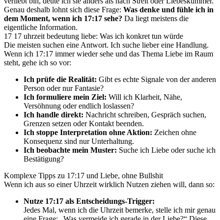
verliebt bin, deute ich sie anders als nach Streit oder Liebeskummer.
Genau deshalb lohnt sich diese Frage:
Was denke und fühle ich in
dem Moment, wenn ich 17:17 sehe?
Da liegt meistens die
eigentliche Information.
17 17 uhrzeit bedeutung liebe: Was ich konkret tun würde
Die meisten suchen eine Antwort. Ich suche lieber eine Handlung.
Wenn ich 17:17 immer wieder sehe und das Thema Liebe im Raum
steht, gehe ich so vor:
Ich prüfe die Realität:
Gibt es echte Signale von der anderen
Person oder nur Fantasie?
Ich formuliere mein Ziel:
Will ich Klarheit, Nähe,
Versöhnung oder endlich loslassen?
Ich handle direkt:
Nachricht schreiben, Gespräch suchen,
Grenzen setzen oder Kontakt beenden.
Ich stoppe Interpretation ohne Aktion:
Zeichen ohne
Konsequenz sind nur Unterhaltung.
Ich beobachte mein Muster:
Suche ich Liebe oder suche ich
Bestätigung?
Komplexe Tipps zu 17:17 und Liebe, ohne Bullshit
Wenn ich aus so einer Uhrzeit wirklich Nutzen ziehen will, dann so:
Nutze 17:17 als Entscheidungs-Trigger:
Jedes Mal, wenn ich die Uhrzeit bemerke, stelle ich mir genau
eine Frage: „Was vermeide ich gerade in der Liebe?“ Diese