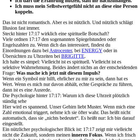
Ich darf die Erfahrung nutzen, statt ihr nachzuhängen.
Ich muss mein Selbstwertgefühl nicht an diese eine Person
koppeln.
Das ist nicht romantisch. Aber es ist nützlich. Und nützlich schlägt
Illusion fast immer.
Steckt hinter 17:17 wirklich eine spirituelle Botschaft?
Viele ordnen 17:17 den sogenannten Spiegelstunden oder
Engelszahlen zu. Wenn dich das interessiert, findest du
Einordnungen dazu bei
Astrocenter
, bei
ENERGY
oder in
Übersichten zu Uhrzeiten bei
BRIGITTE
.
Ich halte es simpel: Vielleicht ist es spirituell. Vielleicht ist es
selektive Wahrnehmung. Beides ändert nichts an der entscheidenden
Frage:
Was mache ich jetzt mit diesem Impuls?
Wenn ein Symbol mir hilft, ehrlicher zu mir zu sein, dann hat es
Wert. Wenn es mich nur davon abhält, echte Gespräche zu führen,
dann ist es eine Ausrede.
Die Psychologie hinter 17:17: Warum ich diese Uhrzeit plötzlich
ständig sehe
Hier wird es spannend. Unser Gehirn liebt Muster. Wenn mich eine
Zahl emotional triggert, nehme ich sie öfter wahr. Das heißt nicht
automatisch, dass sie „nichts bedeutet“. Es heißt nur: Ich bin darauf
eingestellt.
Ein nützlicher psychologischer Blick ist: 17:17 zeigt mir vielleicht
nicht die Zukunft, sondern meinen
inneren Fokus
. Wenn ich frisch