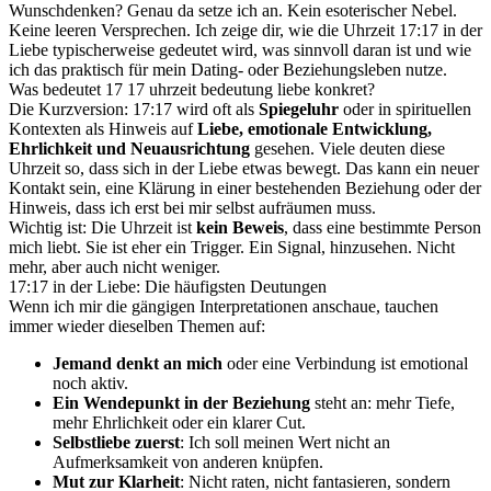
Wunschdenken? Genau da setze ich an. Kein esoterischer Nebel.
Keine leeren Versprechen. Ich zeige dir, wie die Uhrzeit 17:17 in der
Liebe typischerweise gedeutet wird, was sinnvoll daran ist und wie
ich das praktisch für mein Dating- oder Beziehungsleben nutze.
Was bedeutet 17 17 uhrzeit bedeutung liebe konkret?
Die Kurzversion: 17:17 wird oft als
Spiegeluhr
oder in spirituellen
Kontexten als Hinweis auf
Liebe, emotionale Entwicklung,
Ehrlichkeit und Neuausrichtung
gesehen. Viele deuten diese
Uhrzeit so, dass sich in der Liebe etwas bewegt. Das kann ein neuer
Kontakt sein, eine Klärung in einer bestehenden Beziehung oder der
Hinweis, dass ich erst bei mir selbst aufräumen muss.
Wichtig ist: Die Uhrzeit ist
kein Beweis
, dass eine bestimmte Person
mich liebt. Sie ist eher ein Trigger. Ein Signal, hinzusehen. Nicht
mehr, aber auch nicht weniger.
17:17 in der Liebe: Die häufigsten Deutungen
Wenn ich mir die gängigen Interpretationen anschaue, tauchen
immer wieder dieselben Themen auf:
Jemand denkt an mich
oder eine Verbindung ist emotional
noch aktiv.
Ein Wendepunkt in der Beziehung
steht an: mehr Tiefe,
mehr Ehrlichkeit oder ein klarer Cut.
Selbstliebe zuerst
: Ich soll meinen Wert nicht an
Aufmerksamkeit von anderen knüpfen.
Mut zur Klarheit
: Nicht raten, nicht fantasieren, sondern