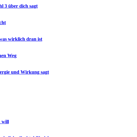
l 3 über dich sagt
cht
as wirklich dran ist
inen Weg
nergie und Wirkung sagt
 will