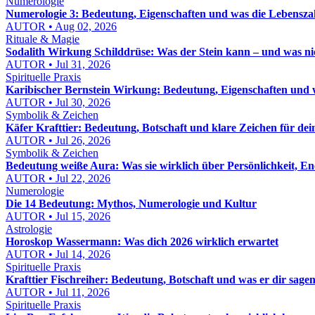
Numerologie
Numerologie 3: Bedeutung, Eigenschaften und was die Lebenszah
AUTOR • Aug 02, 2026
Rituale & Magie
Sodalith Wirkung Schilddrüse: Was der Stein kann – und was ni
AUTOR • Jul 31, 2026
Spirituelle Praxis
Karibischer Bernstein Wirkung: Bedeutung, Eigenschaften und w
AUTOR • Jul 30, 2026
Symbolik & Zeichen
Käfer Krafttier: Bedeutung, Botschaft und klare Zeichen für de
AUTOR • Jul 26, 2026
Symbolik & Zeichen
Bedeutung weiße Aura: Was sie wirklich über Persönlichkeit, E
AUTOR • Jul 22, 2026
Numerologie
Die 14 Bedeutung: Mythos, Numerologie und Kultur
AUTOR • Jul 15, 2026
Astrologie
Horoskop Wassermann: Was dich 2026 wirklich erwartet
AUTOR • Jul 14, 2026
Spirituelle Praxis
Krafttier Fischreiher: Bedeutung, Botschaft und was er dir sagen
AUTOR • Jul 11, 2026
Spirituelle Praxis