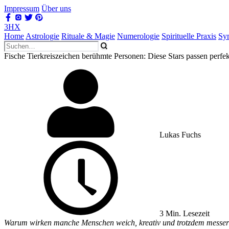
Impressum
Über uns
3HX
Home
Astrologie
Rituale & Magie
Numerologie
Spirituelle Praxis
Sy
Fische Tierkreiszeichen berühmte Personen: Diese Stars passen perfe
Lukas Fuchs
3 Min. Lesezeit
Warum wirken manche Menschen weich, kreativ und trotzdem messers