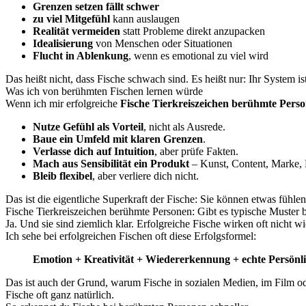
Grenzen setzen fällt schwer
zu viel Mitgefühl
kann auslaugen
Realität vermeiden
statt Probleme direkt anzupacken
Idealisierung
von Menschen oder Situationen
Flucht in Ablenkung
, wenn es emotional zu viel wird
Das heißt nicht, dass Fische schwach sind. Es heißt nur: Ihr System is
Was ich von berühmten Fischen lernen würde
Wenn ich mir erfolgreiche
Fische Tierkreiszeichen berühmte Pers
Nutze Gefühl als Vorteil
, nicht als Ausrede.
Baue ein Umfeld mit klaren Grenzen
.
Verlasse dich auf Intuition
, aber prüfe Fakten.
Mach aus Sensibilität ein Produkt
– Kunst, Content, Marke, 
Bleib flexibel
, aber verliere dich nicht.
Das ist die eigentliche Superkraft der Fische: Sie können etwas fühle
Fische Tierkreiszeichen berühmte Personen: Gibt es typische Muster b
Ja. Und sie sind ziemlich klar. Erfolgreiche Fische wirken oft nicht 
Ich sehe bei erfolgreichen Fischen oft diese Erfolgsformel:
Emotion + Kreativität + Wiedererkennung + echte Persönli
Das ist auch der Grund, warum Fische in sozialen Medien, im Film o
Fische oft ganz natürlich.