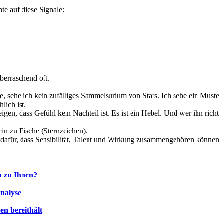
te auf diese Signale:
überraschend oft.
, sehe ich kein zufälliges Sammelsurium von Stars. Ich sehe ein Muster
lich ist.
n, dass Gefühl kein Nachteil ist. Es ist ein Hebel. Und wer ihn richtig
ein zu
Fische (Sternzeichen)
.
 dafür, dass Sensibilität, Talent und Wirkung zusammengehören können
h zu Ihnen?
nalyse
en bereithält