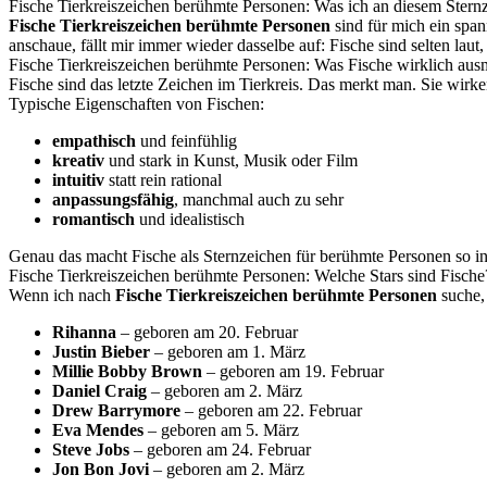
Fische Tierkreiszeichen berühmte Personen: Was ich an diesem Stern
Fische Tierkreiszeichen berühmte Personen
sind für mich ein span
anschaue, fällt mir immer wieder dasselbe auf: Fische sind selten laut
Fische Tierkreiszeichen berühmte Personen: Was Fische wirklich aus
Fische sind das letzte Zeichen im Tierkreis. Das merkt man. Sie wir
Typische Eigenschaften von Fischen:
empathisch
und feinfühlig
kreativ
und stark in Kunst, Musik oder Film
intuitiv
statt rein rational
anpassungsfähig
, manchmal auch zu sehr
romantisch
und idealistisch
Genau das macht Fische als Sternzeichen für berühmte Personen so int
Fische Tierkreiszeichen berühmte Personen: Welche Stars sind Fische
Wenn ich nach
Fische Tierkreiszeichen berühmte Personen
suche,
Rihanna
– geboren am 20. Februar
Justin Bieber
– geboren am 1. März
Millie Bobby Brown
– geboren am 19. Februar
Daniel Craig
– geboren am 2. März
Drew Barrymore
– geboren am 22. Februar
Eva Mendes
– geboren am 5. März
Steve Jobs
– geboren am 24. Februar
Jon Bon Jovi
– geboren am 2. März