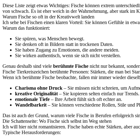
Diese Liste zeigt etwas Wichtiges: Fische können extrem unterschiedli
von schwach. Es ist eher weich in der Wahrnehmung, aber stark im K
Warum Fische so oft in der Kreativwelt landen
Ich sehe bei Fischen einen klaren Vorteil: Sie können Gefühle in etwa
Warum das funktioniert:
Sie spüren, was Menschen bewegt.
Sie denken oft in Bildern statt in trockenen Daten.
Sie haben Zugang zu Emotionen, die andere meiden.
Sie wirken authentisch, wenn sie sich nicht verstellen.
Genau deshalb sind viele
berühmte Fische
nicht nur bekannt, sonder
Fische Tierkreiszeichen berühmte Personen: Stärken, die man bei Stars
Wenn ich berühmte Fische beobachte, fallen mir immer wieder dieselbe
Charisma ohne Druck
– Sie müssen nicht schreien, um Auf
kreative Originalität
– Sie kopieren selten einfach nur Trends.
emotionale Tiefe
– Ihre Arbeit fühlt sich oft echter an.
Wandelbarkeit
– Sie können verschiedene Rollen, Stile und P
Das ist auch der Grund, warum viele Fische in Berufen erfolgreich si
Die Schattenseite: Wo Fische sich selbst im Weg stehen
Ich will hier nicht romantisieren. Fische haben echte Stärken, aber a
Typische Herausforderungen: