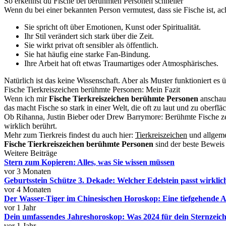
So erkennst du Fische bei berühmten Personen schneller
Wenn du bei einer bekannten Person vermutest, dass sie Fische ist, ach
Sie spricht oft über Emotionen, Kunst oder Spiritualität.
Ihr Stil verändert sich stark über die Zeit.
Sie wirkt privat oft sensibler als öffentlich.
Sie hat häufig eine starke Fan-Bindung.
Ihre Arbeit hat oft etwas Traumartiges oder Atmosphärisches.
Natürlich ist das keine Wissenschaft. Aber als Muster funktioniert es 
Fische Tierkreiszeichen berühmte Personen: Mein Fazit
Wenn ich mir
Fische Tierkreiszeichen berühmte Personen
anschaue
das macht Fische so stark in einer Welt, die oft zu laut und zu oberfläch
Ob Rihanna, Justin Bieber oder Drew Barrymore: Berühmte Fische zeige
wirklich berührt.
Mehr zum Tierkreis findest du auch hier:
Tierkreiszeichen
und allgem
Fische Tierkreiszeichen berühmte Personen
sind der beste Beweis
Weitere Beiträge
Stern zum Kopieren: Alles, was Sie wissen müssen
vor 3 Monaten
Geburtsstein Schütze 3. Dekade: Welcher Edelstein passt wirklic
vor 4 Monaten
Der Wasser-Tiger im Chinesischen Horoskop: Eine tiefgehende A
vor 1 Jahr
Dein umfassendes Jahreshoroskop: Was 2024 für dein Sternzeich
vor 1 Jahr