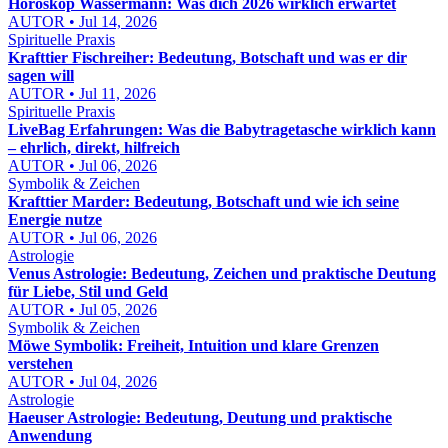
Horoskop Wassermann: Was dich 2026 wirklich erwartet
AUTOR • Jul 14, 2026
Spirituelle Praxis
Krafttier Fischreiher: Bedeutung, Botschaft und was er dir
sagen will
AUTOR • Jul 11, 2026
Spirituelle Praxis
LiveBag Erfahrungen: Was die Babytragetasche wirklich kann
– ehrlich, direkt, hilfreich
AUTOR • Jul 06, 2026
Symbolik & Zeichen
Krafttier Marder: Bedeutung, Botschaft und wie ich seine
Energie nutze
AUTOR • Jul 06, 2026
Astrologie
Venus Astrologie: Bedeutung, Zeichen und praktische Deutung
für Liebe, Stil und Geld
AUTOR • Jul 05, 2026
Symbolik & Zeichen
Möwe Symbolik: Freiheit, Intuition und klare Grenzen
verstehen
AUTOR • Jul 04, 2026
Astrologie
Haeuser Astrologie: Bedeutung, Deutung und praktische
Anwendung