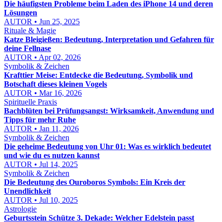
Die häufigsten Probleme beim Laden des iPhone 14 und deren
Lösungen
AUTOR • Jun 25, 2025
Rituale & Magie
Katze Bleigießen: Bedeutung, Interpretation und Gefahren für
deine Fellnase
AUTOR • Apr 02, 2026
Symbolik & Zeichen
Krafttier Meise: Entdecke die Bedeutung, Symbolik und
Botschaft dieses kleinen Vogels
AUTOR • Mar 16, 2026
Spirituelle Praxis
Bachblüten bei Prüfungsangst: Wirksamkeit, Anwendung und
Tipps für mehr Ruhe
AUTOR • Jan 11, 2026
Symbolik & Zeichen
Die geheime Bedeutung von Uhr 01: Was es wirklich bedeutet
und wie du es nutzen kannst
AUTOR • Jul 14, 2025
Symbolik & Zeichen
Die Bedeutung des Ouroboros Symbols: Ein Kreis der
Unendlichkeit
AUTOR • Jul 10, 2025
Astrologie
Geburtsstein Schütze 3. Dekade: Welcher Edelstein passt