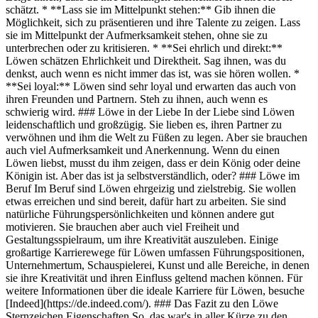
schätzt. * **Lass sie im Mittelpunkt stehen:** Gib ihnen die
Möglichkeit, sich zu präsentieren und ihre Talente zu zeigen. Lass
sie im Mittelpunkt der Aufmerksamkeit stehen, ohne sie zu
unterbrechen oder zu kritisieren. * **Sei ehrlich und direkt:**
Löwen schätzen Ehrlichkeit und Direktheit. Sag ihnen, was du
denkst, auch wenn es nicht immer das ist, was sie hören wollen. *
**Sei loyal:** Löwen sind sehr loyal und erwarten das auch von
ihren Freunden und Partnern. Steh zu ihnen, auch wenn es
schwierig wird. ### Löwe in der Liebe In der Liebe sind Löwen
leidenschaftlich und großzügig. Sie lieben es, ihren Partner zu
verwöhnen und ihm die Welt zu Füßen zu legen. Aber sie brauchen
auch viel Aufmerksamkeit und Anerkennung. Wenn du einen
Löwen liebst, musst du ihm zeigen, dass er dein König oder deine
Königin ist. Aber das ist ja selbstverständlich, oder? ### Löwe im
Beruf Im Beruf sind Löwen ehrgeizig und zielstrebig. Sie wollen
etwas erreichen und sind bereit, dafür hart zu arbeiten. Sie sind
natürliche Führungspersönlichkeiten und können andere gut
motivieren. Sie brauchen aber auch viel Freiheit und
Gestaltungsspielraum, um ihre Kreativität auszuleben. Einige
großartige Karrierewege für Löwen umfassen Führungspositionen,
Unternehmertum, Schauspielerei, Kunst und alle Bereiche, in denen
sie ihre Kreativität und ihren Einfluss geltend machen können. Für
weitere Informationen über die ideale Karriere für Löwen, besuche
[Indeed](https://de.indeed.com/). ### Das Fazit zu den Löwe
Sternzeichen Eigenschaften So, das war's in aller Kürze zu den