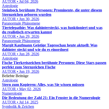
AUTOR • Jul 04, 2026
Astrologie
Steinbock berühmte Personen: Prominente, die unter diesem
Sternzeichen geboren wurden
AUTOR • Jun 30, 2026
Paranormale Phänomene
Tiertelepathie: Was dahintersteckt, was funktioniert und was
du realistisch erwarten kannst
AUTOR • Jun 29, 2026
Paranormale Phänomene
Margit Kaufmann Geistige Tagesschau heute aktuell: Was
dahinter steckt und wie du es einordnest
AUTOR • Jun 28, 2026
Astrologie
Fische Tierkreiszeichen berühmte Personen: Diese Stars passen
perfekt zum Sternzeichen Fische
AUTOR • Jun 19, 2026
Beliebte Beiträge
Astrologie
Stern zum Kopieren: Alles, was Sie wissen müssen
AUTOR • May 02, 2026
Numerologie
Die Bedeutung der Zahl 21: Ein Fenster in die Numerologie
AUTOR • Jul 14, 2025
Symbolik & Zeichen