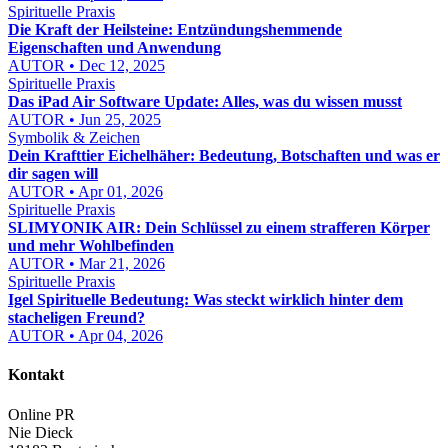
Spirituelle Praxis
Die Kraft der Heilsteine: Entzündungshemmende
Eigenschaften und Anwendung
AUTOR • Dec 12, 2025
Spirituelle Praxis
Das iPad Air Software Update: Alles, was du wissen musst
AUTOR • Jun 25, 2025
Symbolik & Zeichen
Dein Krafttier Eichelhäher: Bedeutung, Botschaften und was er
dir sagen will
AUTOR • Apr 01, 2026
Spirituelle Praxis
SLIMYONIK AIR: Dein Schlüssel zu einem strafferen Körper
und mehr Wohlbefinden
AUTOR • Mar 21, 2026
Spirituelle Praxis
Igel Spirituelle Bedeutung: Was steckt wirklich hinter dem
stacheligen Freund?
AUTOR • Apr 04, 2026
Kontakt
Online PR
Nie Dieck