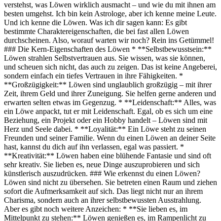
verstehst, was Löwen wirklich ausmacht – und wie du mit ihnen am
besten umgehst. Ich bin kein Astrologe, aber ich kenne meine Leute.
Und ich kenne die Löwen. Was ich dir sagen kann: Es gibt
bestimmte Charaktereigenschaften, die bei fast allen Löwen
durchscheinen. Also, worauf warten wir noch? Rein ins Getümmel!
### Die Kern-Eigenschaften des Löwen * **Selbstbewusstsein:**
Löwen strahlen Selbstvertrauen aus. Sie wissen, was sie können,
und scheuen sich nicht, das auch zu zeigen. Das ist keine Angeberei,
sondern einfach ein tiefes Vertrauen in ihre Fähigkeiten. *
**Großzügigkeit:** Löwen sind unglaublich großzügig – mit ihrer
Zeit, ihrem Geld und ihrer Zuneigung. Sie helfen gerne anderen und
erwarten selten etwas im Gegenzug. * **Leidenschaft:** Alles, was
ein Löwe anpackt, tut er mit Leidenschaft. Egal, ob es sich um eine
Beziehung, ein Projekt oder ein Hobby handelt – Löwen sind mit
Herz und Seele dabei. * **Loyalität:** Ein Löwe steht zu seinen
Freunden und seiner Familie. Wenn du einen Löwen an deiner Seite
hast, kannst du dich auf ihn verlassen, egal was passiert. *
**Kreativität:** Löwen haben eine blühende Fantasie und sind oft
sehr kreativ. Sie lieben es, neue Dinge auszuprobieren und sich
künstlerisch auszudrücken. ### Wie erkennst du einen Löwen?
Löwen sind nicht zu übersehen. Sie betreten einen Raum und ziehen
sofort die Aufmerksamkeit auf sich. Das liegt nicht nur an ihrem
Charisma, sondern auch an ihrer selbstbewussten Ausstrahlung.
Aber es gibt noch weitere Anzeichen: * **Sie lieben es, im
Mittelpunkt zu stehen:** Löwen genießen es, im Rampenlicht zu