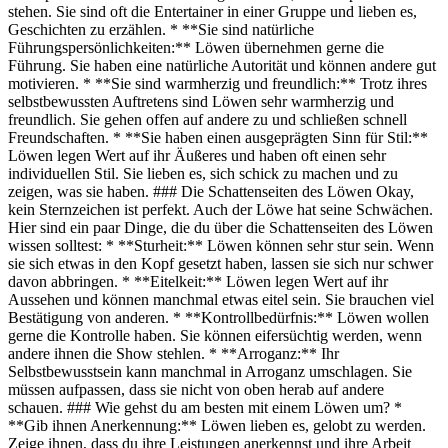
stehen. Sie sind oft die Entertainer in einer Gruppe und lieben es,
Geschichten zu erzählen. * **Sie sind natürliche
Führungspersönlichkeiten:** Löwen übernehmen gerne die
Führung. Sie haben eine natürliche Autorität und können andere gut
motivieren. * **Sie sind warmherzig und freundlich:** Trotz ihres
selbstbewussten Auftretens sind Löwen sehr warmherzig und
freundlich. Sie gehen offen auf andere zu und schließen schnell
Freundschaften. * **Sie haben einen ausgeprägten Sinn für Stil:**
Löwen legen Wert auf ihr Äußeres und haben oft einen sehr
individuellen Stil. Sie lieben es, sich schick zu machen und zu
zeigen, was sie haben. ### Die Schattenseiten des Löwen Okay,
kein Sternzeichen ist perfekt. Auch der Löwe hat seine Schwächen.
Hier sind ein paar Dinge, die du über die Schattenseiten des Löwen
wissen solltest: * **Sturheit:** Löwen können sehr stur sein. Wenn
sie sich etwas in den Kopf gesetzt haben, lassen sie sich nur schwer
davon abbringen. * **Eitelkeit:** Löwen legen Wert auf ihr
Aussehen und können manchmal etwas eitel sein. Sie brauchen viel
Bestätigung von anderen. * **Kontrollbedürfnis:** Löwen wollen
gerne die Kontrolle haben. Sie können eifersüchtig werden, wenn
andere ihnen die Show stehlen. * **Arroganz:** Ihr
Selbstbewusstsein kann manchmal in Arroganz umschlagen. Sie
müssen aufpassen, dass sie nicht von oben herab auf andere
schauen. ### Wie gehst du am besten mit einem Löwen um? *
**Gib ihnen Anerkennung:** Löwen lieben es, gelobt zu werden.
Zeige ihnen, dass du ihre Leistungen anerkennst und ihre Arbeit