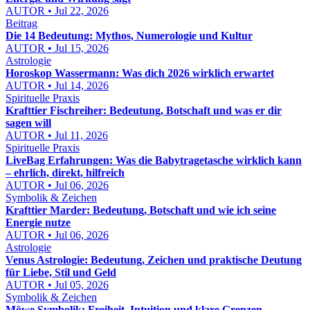
AUTOR • Jul 22, 2026
Beitrag
Die 14 Bedeutung: Mythos, Numerologie und Kultur
AUTOR • Jul 15, 2026
Astrologie
Horoskop Wassermann: Was dich 2026 wirklich erwartet
AUTOR • Jul 14, 2026
Spirituelle Praxis
Krafttier Fischreiher: Bedeutung, Botschaft und was er dir
sagen will
AUTOR • Jul 11, 2026
Spirituelle Praxis
LiveBag Erfahrungen: Was die Babytragetasche wirklich kann
– ehrlich, direkt, hilfreich
AUTOR • Jul 06, 2026
Symbolik & Zeichen
Krafttier Marder: Bedeutung, Botschaft und wie ich seine
Energie nutze
AUTOR • Jul 06, 2026
Astrologie
Venus Astrologie: Bedeutung, Zeichen und praktische Deutung
für Liebe, Stil und Geld
AUTOR • Jul 05, 2026
Symbolik & Zeichen
Möwe Symbolik: Freiheit, Intuition und klare Grenzen