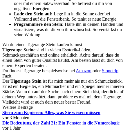
oder mit einem Salzwasserbad. So befreist du ihn von
negativen Energien.
Lade den Stein auf:
Lege ihn in die Sonne oder bei
Vollmond auf die Fensterbank. So tankt er neue Energie.
Programmiere den Stein:
Halte ihn in deinen Händen und
visualisiere, was du dir von ihm wünschst. So verstärkst du
seine Wirkung.
Wo du einen Tigerauge Stein kaufen kannst
Tigerauge Steine
sind in vielen Esoterik-Läden,
Schmuckgeschäften und online erhältlich. Achte darauf, dass du
einen Stein von guter Qualität kaufst. Am besten lässt du dich von
einem Experten beraten.
Du findest Tigerauge beispielsweise bei
Amazon
oder
Stonetrip
.
Fazit
Der
Tigerauge Stein
ist für mich mehr als nur ein Schmuckstück.
Er ist ein Begleiter, ein Mutmacher und ein Spiegel meiner inneren
Stärke. Wenn du auf der Suche nach einem Stein bist, der dich auf
deinem Weg unterstützt, dann probiere es mal mit dem Tigerauge.
Vielleicht wird er auch dein neuer bester Freund.
Weitere Beiträge
Stern zum Kopieren: Alles, was Sie wissen müssen
vor 3 Monaten
Die Bedeutung der Zahl 21: Ein Fenster in die Numerologie
vor 1 Jahr