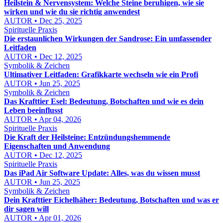
Heilstein & Nervensystem: Welche Steine beruhigen, wie sie
wirken und wie du sie richtig anwendest
AUTOR • Dec 25, 2025
Spirituelle Praxis
Die erstaunlichen Wirkungen der Sandrose: Ein umfassender
Leitfaden
AUTOR • Dec 12, 2025
Symbolik & Zeichen
Ultimativer Leitfaden: Grafikkarte wechseln wie ein Profi
AUTOR • Jun 25, 2025
Symbolik & Zeichen
Das Krafttier Esel: Bedeutung, Botschaften und wie es dein
Leben beeinflusst
AUTOR • Apr 04, 2026
Spirituelle Praxis
Die Kraft der Heilsteine: Entzündungshemmende
Eigenschaften und Anwendung
AUTOR • Dec 12, 2025
Spirituelle Praxis
Das iPad Air Software Update: Alles, was du wissen musst
AUTOR • Jun 25, 2025
Symbolik & Zeichen
Dein Krafttier Eichelhäher: Bedeutung, Botschaften und was er
dir sagen will
AUTOR • Apr 01, 2026