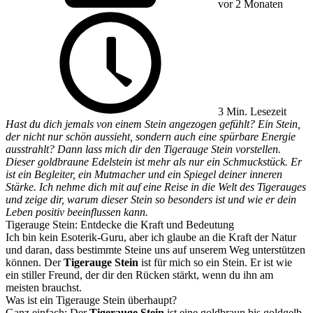
vor 2 Monaten
3 Min. Lesezeit
Hast du dich jemals von einem Stein angezogen gefühlt? Ein Stein,
der nicht nur schön aussieht, sondern auch eine spürbare Energie
ausstrahlt? Dann lass mich dir den Tigerauge Stein vorstellen.
Dieser goldbraune Edelstein ist mehr als nur ein Schmuckstück. Er
ist ein Begleiter, ein Mutmacher und ein Spiegel deiner inneren
Stärke. Ich nehme dich mit auf eine Reise in die Welt des Tigerauges
und zeige dir, warum dieser Stein so besonders ist und wie er dein
Leben positiv beeinflussen kann.
Tigerauge Stein: Entdecke die Kraft und Bedeutung
Ich bin kein Esoterik-Guru, aber ich glaube an die Kraft der Natur
und daran, dass bestimmte Steine uns auf unserem Weg unterstützen
können. Der
Tigerauge Stein
ist für mich so ein Stein. Er ist wie
ein stiller Freund, der dir den Rücken stärkt, wenn du ihn am
meisten brauchst.
Was ist ein Tigerauge Stein überhaupt?
Ganz einfach: Der
Tigerauge Stein
ist eine goldbraun bis goldgelb