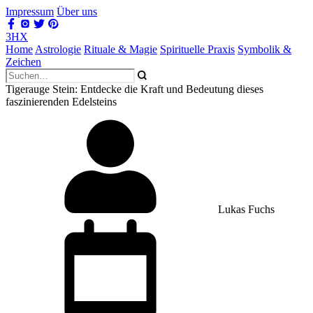
Impressum
Über uns
3HX
Home
Astrologie
Rituale & Magie
Spirituelle Praxis
Symbolik &
Zeichen
Tigerauge Stein: Entdecke die Kraft und Bedeutung dieses
faszinierenden Edelsteins
Lukas Fuchs