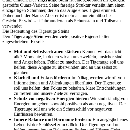
gestreifte Quarz-Varietät. Seine faserige Struktur verleiht ihm einen
einzigartigen Schimmer, der an das Auge eines Tigers erinnert.
Daher auch der Name. Aber er ist mehr als nur ein hübsches
Gesicht. Er wird seit Jahrhunderten als Schutzstein und Talisman
verwendet.
Die Bedeutung des Tigerauge Steins
Dem
Tigerauge Stein
werden viele positive Eigenschaften
zugeschrieben. Er soll:
Mut und Selbstvertrauen stärken:
Kennen wir das nicht
alle? Momente, in denen wir an uns zweifeln, unsicher sind
und Angst haben, Fehler zu machen. Der Tigerauge soll uns
helfen, diese Ängste zu überwinden und an uns selbst zu
glauben.
Klarheit und Fokus fördern:
Im Alltag werden wir oft von
Informationen und Ablenkungen überflutet. Der Tigerauge
soll uns helfen, den Fokus zu behalten, klare Entscheidungen
zu treffen und unsere Ziele zu verfolgen.
Schutz vor negativen Energien bieten:
Wir sind ständig von
Energien umgeben, sowohl positiven als auch negativen. Der
Tigerauge soll uns wie ein Schutzschild vor negativen
Einflüssen bewahren.
Innere Balance und Harmonie fördern:
Ein ausgeglichenes
Leben ist der Schlüssel zum Glück. Der Tigerauge soll uns
helfen, unsere innere Balance zu finden und Körper, Geist