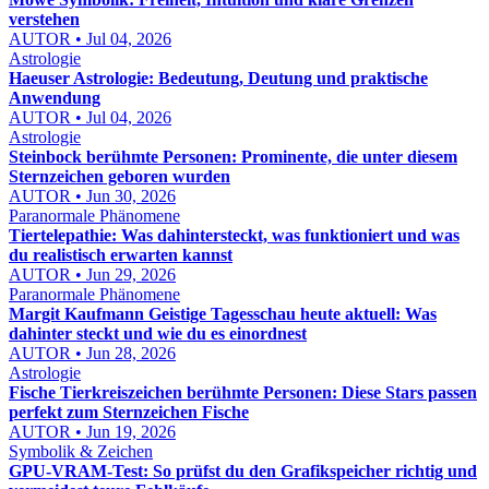
verstehen
AUTOR • Jul 04, 2026
Astrologie
Haeuser Astrologie: Bedeutung, Deutung und praktische
Anwendung
AUTOR • Jul 04, 2026
Astrologie
Steinbock berühmte Personen: Prominente, die unter diesem
Sternzeichen geboren wurden
AUTOR • Jun 30, 2026
Paranormale Phänomene
Tiertelepathie: Was dahintersteckt, was funktioniert und was
du realistisch erwarten kannst
AUTOR • Jun 29, 2026
Paranormale Phänomene
Margit Kaufmann Geistige Tagesschau heute aktuell: Was
dahinter steckt und wie du es einordnest
AUTOR • Jun 28, 2026
Astrologie
Fische Tierkreiszeichen berühmte Personen: Diese Stars passen
perfekt zum Sternzeichen Fische
AUTOR • Jun 19, 2026
Symbolik & Zeichen
GPU-VRAM-Test: So prüfst du den Grafikspeicher richtig und