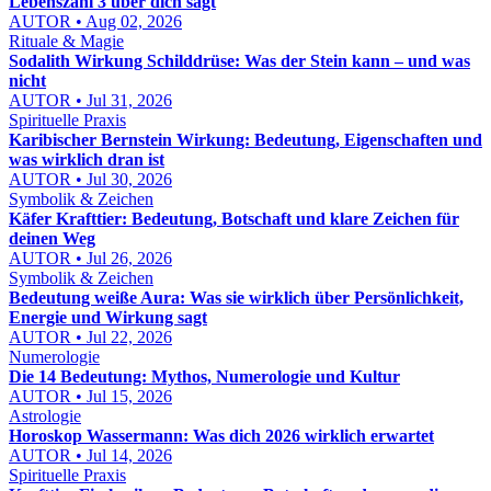
Lebenszahl 3 über dich sagt
AUTOR • Aug 02, 2026
Rituale & Magie
Sodalith Wirkung Schilddrüse: Was der Stein kann – und was
nicht
AUTOR • Jul 31, 2026
Spirituelle Praxis
Karibischer Bernstein Wirkung: Bedeutung, Eigenschaften und
was wirklich dran ist
AUTOR • Jul 30, 2026
Symbolik & Zeichen
Käfer Krafttier: Bedeutung, Botschaft und klare Zeichen für
deinen Weg
AUTOR • Jul 26, 2026
Symbolik & Zeichen
Bedeutung weiße Aura: Was sie wirklich über Persönlichkeit,
Energie und Wirkung sagt
AUTOR • Jul 22, 2026
Numerologie
Die 14 Bedeutung: Mythos, Numerologie und Kultur
AUTOR • Jul 15, 2026
Astrologie
Horoskop Wassermann: Was dich 2026 wirklich erwartet
AUTOR • Jul 14, 2026
Spirituelle Praxis