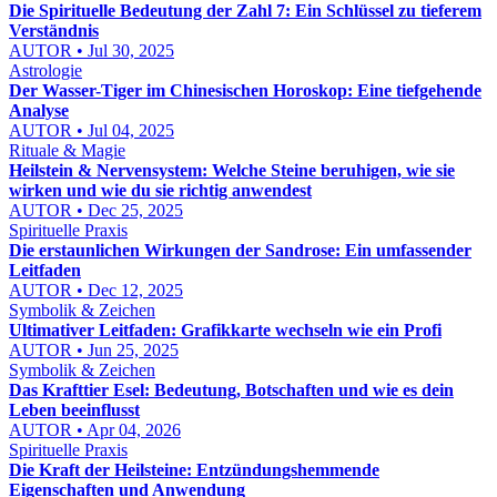
Die Spirituelle Bedeutung der Zahl 7: Ein Schlüssel zu tieferem
Verständnis
AUTOR • Jul 30, 2025
Astrologie
Der Wasser-Tiger im Chinesischen Horoskop: Eine tiefgehende
Analyse
AUTOR • Jul 04, 2025
Rituale & Magie
Heilstein & Nervensystem: Welche Steine beruhigen, wie sie
wirken und wie du sie richtig anwendest
AUTOR • Dec 25, 2025
Spirituelle Praxis
Die erstaunlichen Wirkungen der Sandrose: Ein umfassender
Leitfaden
AUTOR • Dec 12, 2025
Symbolik & Zeichen
Ultimativer Leitfaden: Grafikkarte wechseln wie ein Profi
AUTOR • Jun 25, 2025
Symbolik & Zeichen
Das Krafttier Esel: Bedeutung, Botschaften und wie es dein
Leben beeinflusst
AUTOR • Apr 04, 2026
Spirituelle Praxis
Die Kraft der Heilsteine: Entzündungshemmende
Eigenschaften und Anwendung