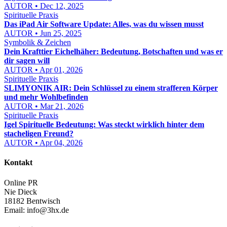
AUTOR • Dec 12, 2025
Spirituelle Praxis
Das iPad Air Software Update: Alles, was du wissen musst
AUTOR • Jun 25, 2025
Symbolik & Zeichen
Dein Krafttier Eichelhäher: Bedeutung, Botschaften und was er
dir sagen will
AUTOR • Apr 01, 2026
Spirituelle Praxis
SLIMYONIK AIR: Dein Schlüssel zu einem strafferen Körper
und mehr Wohlbefinden
AUTOR • Mar 21, 2026
Spirituelle Praxis
Igel Spirituelle Bedeutung: Was steckt wirklich hinter dem
stacheligen Freund?
AUTOR • Apr 04, 2026
Kontakt
Online PR
Nie Dieck
18182 Bentwisch
Email:
info@3hx.de