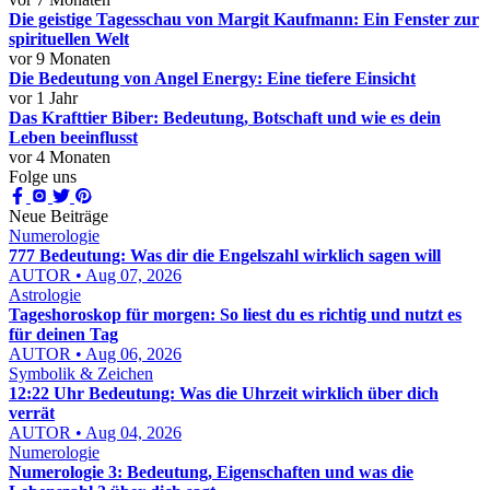
Die geistige Tagesschau von Margit Kaufmann: Ein Fenster zur
spirituellen Welt
vor 9 Monaten
Die Bedeutung von Angel Energy: Eine tiefere Einsicht
vor 1 Jahr
Das Krafttier Biber: Bedeutung, Botschaft und wie es dein
Leben beeinflusst
vor 4 Monaten
Folge uns
Neue Beiträge
Numerologie
777 Bedeutung: Was dir die Engelszahl wirklich sagen will
AUTOR • Aug 07, 2026
Astrologie
Tageshoroskop für morgen: So liest du es richtig und nutzt es
für deinen Tag
AUTOR • Aug 06, 2026
Symbolik & Zeichen
12:22 Uhr Bedeutung: Was die Uhrzeit wirklich über dich
verrät
AUTOR • Aug 04, 2026
Numerologie
Numerologie 3: Bedeutung, Eigenschaften und was die