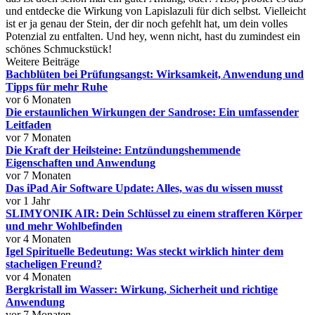
und entdecke die Wirkung von Lapislazuli für dich selbst. Vielleicht
ist er ja genau der Stein, der dir noch gefehlt hat, um dein volles
Potenzial zu entfalten. Und hey, wenn nicht, hast du zumindest ein
schönes Schmuckstück!
Weitere Beiträge
Bachblüten bei Prüfungsangst: Wirksamkeit, Anwendung und
Tipps für mehr Ruhe
vor 6 Monaten
Die erstaunlichen Wirkungen der Sandrose: Ein umfassender
Leitfaden
vor 7 Monaten
Die Kraft der Heilsteine: Entzündungshemmende
Eigenschaften und Anwendung
vor 7 Monaten
Das iPad Air Software Update: Alles, was du wissen musst
vor 1 Jahr
SLIMYONIK AIR: Dein Schlüssel zu einem strafferen Körper
und mehr Wohlbefinden
vor 4 Monaten
Igel Spirituelle Bedeutung: Was steckt wirklich hinter dem
stacheligen Freund?
vor 4 Monaten
Bergkristall im Wasser: Wirkung, Sicherheit und richtige
Anwendung
vor 7 Monaten