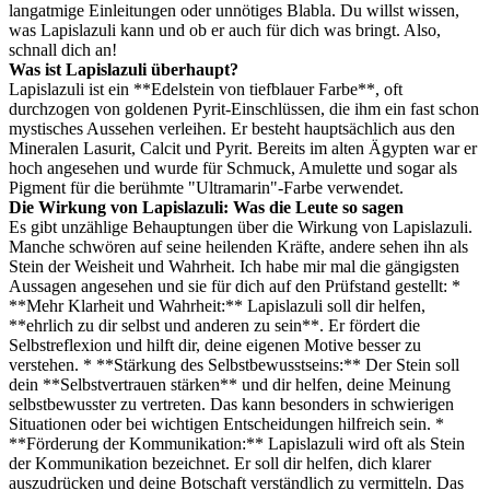
langatmige Einleitungen oder unnötiges Blabla. Du willst wissen,
was Lapislazuli kann und ob er auch für dich was bringt. Also,
schnall dich an!
Was ist Lapislazuli überhaupt?
Lapislazuli ist ein **Edelstein von tiefblauer Farbe**, oft
durchzogen von goldenen Pyrit-Einschlüssen, die ihm ein fast schon
mystisches Aussehen verleihen. Er besteht hauptsächlich aus den
Mineralen Lasurit, Calcit und Pyrit. Bereits im alten Ägypten war er
hoch angesehen und wurde für Schmuck, Amulette und sogar als
Pigment für die berühmte "Ultramarin"-Farbe verwendet.
Die Wirkung von Lapislazuli: Was die Leute so sagen
Es gibt unzählige Behauptungen über die Wirkung von Lapislazuli.
Manche schwören auf seine heilenden Kräfte, andere sehen ihn als
Stein der Weisheit und Wahrheit. Ich habe mir mal die gängigsten
Aussagen angesehen und sie für dich auf den Prüfstand gestellt: *
**Mehr Klarheit und Wahrheit:** Lapislazuli soll dir helfen,
**ehrlich zu dir selbst und anderen zu sein**. Er fördert die
Selbstreflexion und hilft dir, deine eigenen Motive besser zu
verstehen. * **Stärkung des Selbstbewusstseins:** Der Stein soll
dein **Selbstvertrauen stärken** und dir helfen, deine Meinung
selbstbewusster zu vertreten. Das kann besonders in schwierigen
Situationen oder bei wichtigen Entscheidungen hilfreich sein. *
**Förderung der Kommunikation:** Lapislazuli wird oft als Stein
der Kommunikation bezeichnet. Er soll dir helfen, dich klarer
auszudrücken und deine Botschaft verständlich zu vermitteln. Das