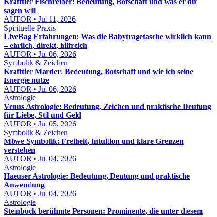
Krafttier Fischreiher: Bedeutung, Botschaft und was er dir
sagen will
AUTOR • Jul 11, 2026
Spirituelle Praxis
LiveBag Erfahrungen: Was die Babytragetasche wirklich kann
– ehrlich, direkt, hilfreich
AUTOR • Jul 06, 2026
Symbolik & Zeichen
Krafttier Marder: Bedeutung, Botschaft und wie ich seine
Energie nutze
AUTOR • Jul 06, 2026
Astrologie
Venus Astrologie: Bedeutung, Zeichen und praktische Deutung
für Liebe, Stil und Geld
AUTOR • Jul 05, 2026
Symbolik & Zeichen
Möwe Symbolik: Freiheit, Intuition und klare Grenzen
verstehen
AUTOR • Jul 04, 2026
Astrologie
Haeuser Astrologie: Bedeutung, Deutung und praktische
Anwendung
AUTOR • Jul 04, 2026
Astrologie
Steinbock berühmte Personen: Prominente, die unter diesem