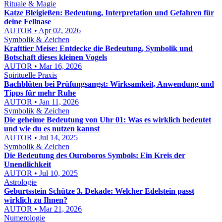
Rituale & Magie
Katze Bleigießen: Bedeutung, Interpretation und Gefahren für
deine Fellnase
AUTOR • Apr 02, 2026
Symbolik & Zeichen
Krafttier Meise: Entdecke die Bedeutung, Symbolik und
Botschaft dieses kleinen Vogels
AUTOR • Mar 16, 2026
Spirituelle Praxis
Bachblüten bei Prüfungsangst: Wirksamkeit, Anwendung und
Tipps für mehr Ruhe
AUTOR • Jan 11, 2026
Symbolik & Zeichen
Die geheime Bedeutung von Uhr 01: Was es wirklich bedeutet
und wie du es nutzen kannst
AUTOR • Jul 14, 2025
Symbolik & Zeichen
Die Bedeutung des Ouroboros Symbols: Ein Kreis der
Unendlichkeit
AUTOR • Jul 10, 2025
Astrologie
Geburtsstein Schütze 3. Dekade: Welcher Edelstein passt
wirklich zu Ihnen?
AUTOR • Mar 21, 2026
Numerologie