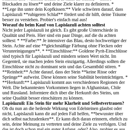
Blockaden zu lösen** und deine Ziele klarer zu definieren. *
**Lege ihn unter dein Kopfkissen:** Viele schwören darauf, dass
Lapislazuli **ruhigeren Schlaf** fördert und dir hilft, deine Träume
besser zu verstehen. Probier's einfach mal aus!
Worauf du beim Kauf von Lapislazuli achten solltest
Nicht jeder Lapislazuli ist gleich. Es gibt große Unterschiede in
Qualität und Preis. Hier sind ein paar Dinge, auf die du achten
solltest: * **Farbe:** Je intensiver das Blau, desto hochwertiger der
Stein. Achte auf eine **gleichmäßige Färbung ohne Flecken oder
Verunreinigungen**. * **Einschlüsse:** Goldene Pyrit-Einschlüsse
sind typisch für Lapislazuli und mindern seinen Wert nicht. Im
Gegenteil, sie machen jeden Stein einzigartig. Allerdings sollten die
Einschlüsse nicht zu dominant sein und das Gesamtbild stören. *
**Reinheit:** Achte darauf, dass der Stein **keine Risse oder
Sprünge** aufweist. Diese können seine Stabilität beeinträchtigen. *
**Herkunft:** Lapislazuli kommt aus verschiedenen Regionen der
Welt. Die bekanntesten Vorkommen liegen in Afghanistan, Chile
und Russland. Informiere dich über die Herkunft des Steins, um
seine Qualität besser einschätzen zu können.
Lapislazuli: Ein Stein für mehr Klarheit und Selbstvertrauen?
Ob du nun an die heilende Wirkung von Edelsteinen glaubst oder
nicht, Lapislazuli kann dir auf jeden Fall helfen, **bewusster über
dich selbst nachzudenken**. Er kann dich daran erinnern, ehrlich zu
sein, deine Meinung zu vertreten und deine Ziele zu verfolgen. Und
das ist doch schon mal ein guter Anfang, oder? Also, probier es aus