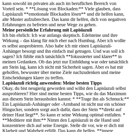
kann sowohl im privaten als auch im beruflichen Bereich von
Vorteil sein. * **Lösung von Blockaden:** Viele glauben, dass
Lapislazuli **emotionale Blockaden lösen** und dir helfen kann,
alte Muster aufzubrechen. Das kann dir helfen, dich von negativen
Erfahrungen zu befreien und neue Wege zu gehen.
Meine persönliche Erfahrung mit Lapislazuli
Ich bin ehrlich: Ich war anfangs skeptisch. Edelsteine und ihre
Wirkung – das klang für mich eher nach Humbug. Aber ich wollte
es selbst ausprobieren. Also habe ich mir einen Lapislazuli-
Anhänger besorgt und ihn einfach mal getragen. Und was soll ich
sagen? Ich fühlte mich tatsächlich **fokussierter und klarer** in
meinen Gedanken. Ob das jetzt nur Einbildung war oder tatsächlich
am Stein lag, kann ich nicht mit Sicherheit sagen. Aber es hat mir
geholfen, bewusster über meine Ziele nachzudenken und meine
Entscheidungen klarer zu treffen.
Lapislazuli richtig anwenden: Meine besten Tipps
Okay, du bist neugierig geworden und willst den Lapislazuli selbst
ausprobieren? Hier sind meine besten Tipps, wie du das Maximum
aus diesem Stein herausholen kannst: * **Trage ihn als Schmuck:**
Ein Lapislazuli-Anhänger oder -Armband ist nicht nur ein schöner
Hingucker, sondern sorgt auch dafür, dass der Stein **direkt auf
deiner Haut liegt**. So kann er seine Wirkung optimal entfalten. *
**Meditiere mit ihm:** Nimm den Lapislazuli in die Hand und
konzentriere dich auf seine Energie. Stelle dir vor, wie er dich mit
Klarheit und Wahrheit erfüllt. Das kann dir helfen, **innere