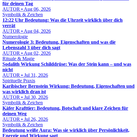
für deinen Tag
AUTOR • Aug 06, 2026
Symbolik & Zeichen
12:22 Uhr Bedeutung: Was die Uhrzeit wirklich über dich
verrät
AUTOR • Aug 04, 2026
Numerologie
Numerologie 3: Bedeutung, Eigenschaften und was die
Lebenszahl 3 über dich sagt
AUTOR • Aug 02, 2026
Rituale & Magie
Sodalith Wirkung Schilddrüse: Was der Stein kann – und was
nicht
AUTOR • Jul 31, 2026
Spirituelle Praxis
Karibischer Bernstein Wirkung: Bedeutung, Eigenschaften und
was wirklich dran ist
AUTOR • Jul 30, 2026
Symbolik & Zeichen
Käfer Krafttier: Bedeutung, Botschaft und klare Zeichen für
deinen Weg
AUTOR • Jul 26, 2026
Symbolik & Zeichen
Bedeutung weiße Aura: Was sie wirklich über Persönlichkeit,
Energie und Wirkung sagt