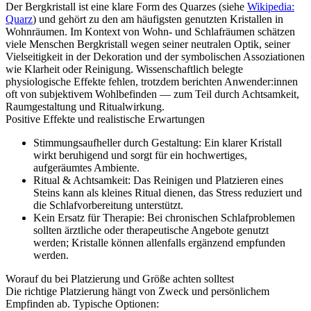
Der Bergkristall ist eine klare Form des Quarzes (siehe
Wikipedia:
Quarz
) und gehört zu den am häufigsten genutzten Kristallen in
Wohnräumen. Im Kontext von Wohn- und Schlafräumen schätzen
viele Menschen Bergkristall wegen seiner neutralen Optik, seiner
Vielseitigkeit in der Dekoration und der symbolischen Assoziationen
wie Klarheit oder Reinigung. Wissenschaftlich belegte
physiologische Effekte fehlen, trotzdem berichten Anwender:innen
oft von subjektivem Wohlbefinden — zum Teil durch Achtsamkeit,
Raumgestaltung und Ritualwirkung.
Positive Effekte und realistische Erwartungen
Stimmungsaufheller durch Gestaltung: Ein klarer Kristall
wirkt beruhigend und sorgt für ein hochwertiges,
aufgeräumtes Ambiente.
Ritual & Achtsamkeit: Das Reinigen und Platzieren eines
Steins kann als kleines Ritual dienen, das Stress reduziert und
die Schlafvorbereitung unterstützt.
Kein Ersatz für Therapie: Bei chronischen Schlafproblemen
sollten ärztliche oder therapeutische Angebote genutzt
werden; Kristalle können allenfalls ergänzend empfunden
werden.
Worauf du bei Platzierung und Größe achten solltest
Die richtige Platzierung hängt von Zweck und persönlichem
Empfinden ab. Typische Optionen: