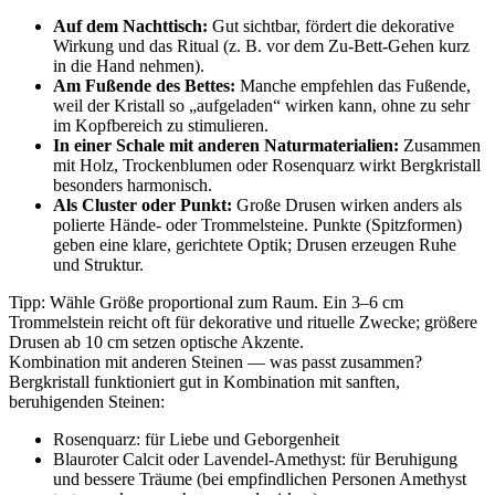
Auf dem Nachttisch:
Gut sichtbar, fördert die dekorative
Wirkung und das Ritual (z. B. vor dem Zu-Bett-Gehen kurz
in die Hand nehmen).
Am Fußende des Bettes:
Manche empfehlen das Fußende,
weil der Kristall so „aufgeladen“ wirken kann, ohne zu sehr
im Kopfbereich zu stimulieren.
In einer Schale mit anderen Naturmaterialien:
Zusammen
mit Holz, Trockenblumen oder Rosenquarz wirkt Bergkristall
besonders harmonisch.
Als Cluster oder Punkt:
Große Drusen wirken anders als
polierte Hände- oder Trommelsteine. Punkte (Spitzformen)
geben eine klare, gerichtete Optik; Drusen erzeugen Ruhe
und Struktur.
Tipp: Wähle Größe proportional zum Raum. Ein 3–6 cm
Trommelstein reicht oft für dekorative und rituelle Zwecke; größere
Drusen ab 10 cm setzen optische Akzente.
Kombination mit anderen Steinen — was passt zusammen?
Bergkristall funktioniert gut in Kombination mit sanften,
beruhigenden Steinen:
Rosenquarz: für Liebe und Geborgenheit
Blauroter Calcit oder Lavendel-Amethyst: für Beruhigung
und bessere Träume (bei empfindlichen Personen Amethyst