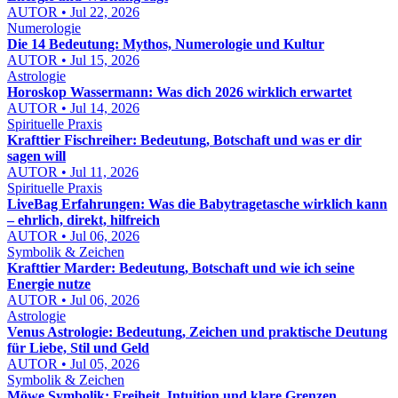
AUTOR • Jul 22, 2026
Numerologie
Die 14 Bedeutung: Mythos, Numerologie und Kultur
AUTOR • Jul 15, 2026
Astrologie
Horoskop Wassermann: Was dich 2026 wirklich erwartet
AUTOR • Jul 14, 2026
Spirituelle Praxis
Krafttier Fischreiher: Bedeutung, Botschaft und was er dir
sagen will
AUTOR • Jul 11, 2026
Spirituelle Praxis
LiveBag Erfahrungen: Was die Babytragetasche wirklich kann
– ehrlich, direkt, hilfreich
AUTOR • Jul 06, 2026
Symbolik & Zeichen
Krafttier Marder: Bedeutung, Botschaft und wie ich seine
Energie nutze
AUTOR • Jul 06, 2026
Astrologie
Venus Astrologie: Bedeutung, Zeichen und praktische Deutung
für Liebe, Stil und Geld
AUTOR • Jul 05, 2026
Symbolik & Zeichen
Möwe Symbolik: Freiheit, Intuition und klare Grenzen