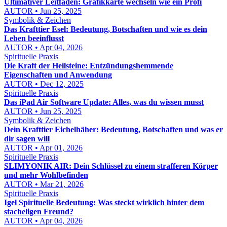
Ultimativer Leitfaden: Grafikkarte wechseln wie ein Profi
AUTOR • Jun 25, 2025
Symbolik & Zeichen
Das Krafttier Esel: Bedeutung, Botschaften und wie es dein
Leben beeinflusst
AUTOR • Apr 04, 2026
Spirituelle Praxis
Die Kraft der Heilsteine: Entzündungshemmende
Eigenschaften und Anwendung
AUTOR • Dec 12, 2025
Spirituelle Praxis
Das iPad Air Software Update: Alles, was du wissen musst
AUTOR • Jun 25, 2025
Symbolik & Zeichen
Dein Krafttier Eichelhäher: Bedeutung, Botschaften und was er
dir sagen will
AUTOR • Apr 01, 2026
Spirituelle Praxis
SLIMYONIK AIR: Dein Schlüssel zu einem strafferen Körper
und mehr Wohlbefinden
AUTOR • Mar 21, 2026
Spirituelle Praxis
Igel Spirituelle Bedeutung: Was steckt wirklich hinter dem
stacheligen Freund?
AUTOR • Apr 04, 2026