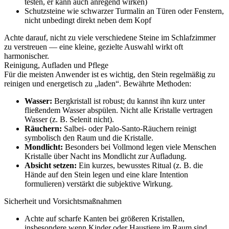
testen, er kann auch anregend wirken)
Schutzsteine wie schwarzer Turmalin an Türen oder Fenstern,
nicht unbedingt direkt neben dem Kopf
Achte darauf, nicht zu viele verschiedene Steine im Schlafzimmer
zu verstreuen — eine kleine, gezielte Auswahl wirkt oft
harmonischer.
Reinigung, Aufladen und Pflege
Für die meisten Anwender ist es wichtig, den Stein regelmäßig zu
reinigen und energetisch zu „laden“. Bewährte Methoden:
Wasser:
Bergkristall ist robust; du kannst ihn kurz unter
fließendem Wasser abspülen. Nicht alle Kristalle vertragen
Wasser (z. B. Selenit nicht).
Räuchern:
Salbei- oder Palo-Santo-Räuchern reinigt
symbolisch den Raum und die Kristalle.
Mondlicht:
Besonders bei Vollmond legen viele Menschen
Kristalle über Nacht ins Mondlicht zur Aufladung.
Absicht setzen:
Ein kurzes, bewusstes Ritual (z. B. die
Hände auf den Stein legen und eine klare Intention
formulieren) verstärkt die subjektive Wirkung.
Sicherheit und Vorsichtsmaßnahmen
Achte auf scharfe Kanten bei größeren Kristallen,
insbesondere wenn Kinder oder Haustiere im Raum sind.