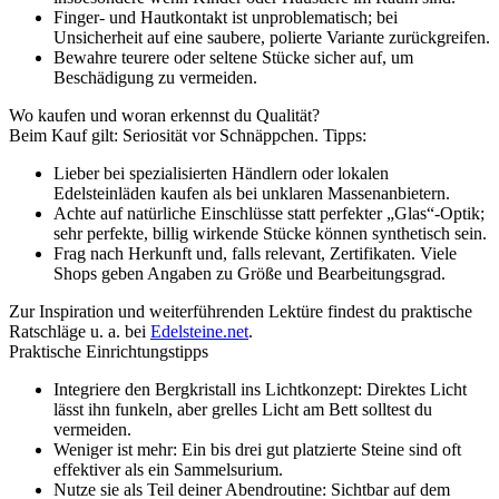
Finger- und Hautkontakt ist unproblematisch; bei
Unsicherheit auf eine saubere, polierte Variante zurückgreifen.
Bewahre teurere oder seltene Stücke sicher auf, um
Beschädigung zu vermeiden.
Wo kaufen und woran erkennst du Qualität?
Beim Kauf gilt: Seriosität vor Schnäppchen. Tipps:
Lieber bei spezialisierten Händlern oder lokalen
Edelsteinläden kaufen als bei unklaren Massenanbietern.
Achte auf natürliche Einschlüsse statt perfekter „Glas“-Optik;
sehr perfekte, billig wirkende Stücke können synthetisch sein.
Frag nach Herkunft und, falls relevant, Zertifikaten. Viele
Shops geben Angaben zu Größe und Bearbeitungsgrad.
Zur Inspiration und weiterführenden Lektüre findest du praktische
Ratschläge u. a. bei
Edelsteine.net
.
Praktische Einrichtungstipps
Integriere den Bergkristall ins Lichtkonzept: Direktes Licht
lässt ihn funkeln, aber grelles Licht am Bett solltest du
vermeiden.
Weniger ist mehr: Ein bis drei gut platzierte Steine sind oft
effektiver als ein Sammelsurium.
Nutze sie als Teil deiner Abendroutine: Sichtbar auf dem