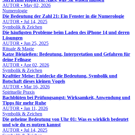
AUTOR • May 02, 2026
Numerologie
Die Bedeutung der Zahl 21: Ein Fenster in die Numerologie
AUTOR • Jul 14, 2025
Symbolik & Zeichen
Die häufigsten Probleme beim Laden des iPhone 14 und deren
Lösungen
AUTOR • Jun 25, 2025
Rituale & Magie
Katze Bleigießen: Bedeutung, Interpretation und Gefahren für
deine Fellnase
AUTOR • Apr 02, 2026
Symbolik & Zeichen
Krafttier Meise: Entdecke die Bedeutung, Symbolik und
Botschaft dieses kleinen Vogels
AUTOR • Mar 16, 2026
Spirituelle Praxis
Bachblüten bei Prüfungsangst: Wirksamkeit, Anwendung und
Tipps für mehr Ruhe
AUTOR • Jan 11, 2026
Symbolik & Zeichen
Die geheime Bedeutung von Uhr 01: Was es wirklich bedeutet
und wie du es nutzen kannst
AUTOR • Jul 14, 2025