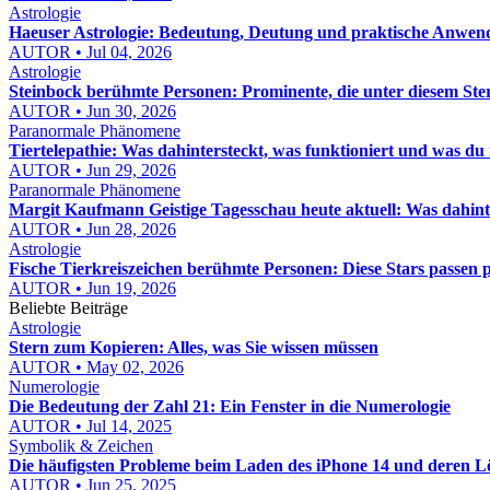
Astrologie
Haeuser Astrologie: Bedeutung, Deutung und praktische Anwe
AUTOR • Jul 04, 2026
Astrologie
Steinbock berühmte Personen: Prominente, die unter diesem St
AUTOR • Jun 30, 2026
Paranormale Phänomene
Tiertelepathie: Was dahintersteckt, was funktioniert und was du 
AUTOR • Jun 29, 2026
Paranormale Phänomene
Margit Kaufmann Geistige Tagesschau heute aktuell: Was dahinte
AUTOR • Jun 28, 2026
Astrologie
Fische Tierkreiszeichen berühmte Personen: Diese Stars passen 
AUTOR • Jun 19, 2026
Beliebte Beiträge
Astrologie
Stern zum Kopieren: Alles, was Sie wissen müssen
AUTOR • May 02, 2026
Numerologie
Die Bedeutung der Zahl 21: Ein Fenster in die Numerologie
AUTOR • Jul 14, 2025
Symbolik & Zeichen
Die häufigsten Probleme beim Laden des iPhone 14 und deren 
AUTOR • Jun 25, 2025