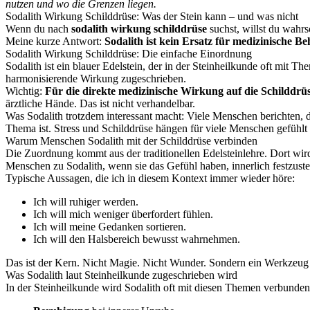
nutzen und wo die Grenzen liegen.
Sodalith Wirkung Schilddrüse: Was der Stein kann – und was nicht
Wenn du nach
sodalith wirkung schilddrüse
suchst, willst du wahrs
Meine kurze Antwort:
Sodalith ist kein Ersatz für medizinische B
Sodalith Wirkung Schilddrüse: Die einfache Einordnung
Sodalith ist ein blauer Edelstein, der in der Steinheilkunde oft m
harmonisierende Wirkung zugeschrieben.
Wichtig:
Für die direkte medizinische Wirkung auf die Schilddrüse
ärztliche Hände. Das ist nicht verhandelbar.
Was Sodalith trotzdem interessant macht: Viele Menschen berichten, da
Thema ist. Stress und Schilddrüse hängen für viele Menschen gefühl
Warum Menschen Sodalith mit der Schilddrüse verbinden
Die Zuordnung kommt aus der traditionellen Edelsteinlehre. Dort wir
Menschen zu Sodalith, wenn sie das Gefühl haben, innerlich festzust
Typische Aussagen, die ich in diesem Kontext immer wieder höre:
Ich will ruhiger werden.
Ich will mich weniger überfordert fühlen.
Ich will meine Gedanken sortieren.
Ich will den Halsbereich bewusst wahrnehmen.
Das ist der Kern. Nicht Magie. Nicht Wunder. Sondern ein Werkzeug
Was Sodalith laut Steinheilkunde zugeschrieben wird
In der Steinheilkunde wird Sodalith oft mit diesen Themen verbunden