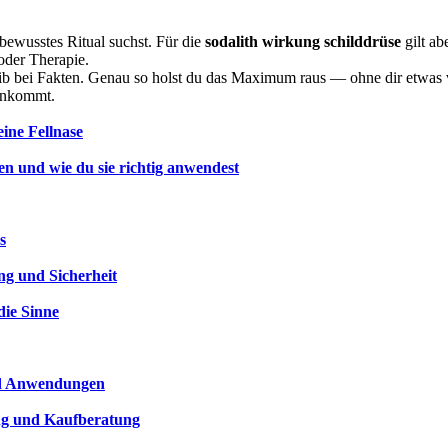
bewusstes Ritual suchst. Für die
sodalith wirkung schilddrüse
gilt ab
oder Therapie.
bleib bei Fakten. Genau so holst du das Maximum raus — ohne dir etwa
 ankommt.
ine Fellnase
en und wie du sie richtig anwendest
s
g und Sicherheit
die Sinne
und Anwendungen
ung und Kaufberatung