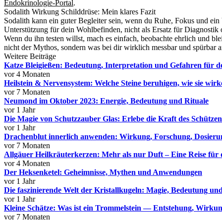
Endokrinologie-Portal
.
Sodalith Wirkung Schilddrüse: Mein klares Fazit
Sodalith kann ein guter Begleiter sein, wenn du Ruhe, Fokus und ein 
Unterstützung für dein Wohlbefinden, nicht als Ersatz für Diagnostik 
Wenn du ihn testen willst, mach es einfach, beobachte ehrlich und 
nicht der Mythos, sondern was bei dir wirklich messbar und spürbar
Weitere Beiträge
Katze Bleigießen: Bedeutung, Interpretation und Gefahren für de
vor 4 Monaten
Heilstein & Nervensystem: Welche Steine beruhigen, wie sie wirk
vor 7 Monaten
Neumond im Oktober 2023: Energie, Bedeutung und Rituale
vor 1 Jahr
Die Magie von Schutzzauber Glas: Erlebe die Kraft des Schützen
vor 1 Jahr
Drachenblut innerlich anwenden: Wirkung, Forschung, Dosierun
vor 7 Monaten
Allgäuer Heilkräuterkerzen: Mehr als nur Duft – Eine Reise für 
vor 4 Monaten
Der Heksenketel: Geheimnisse, Mythen und Anwendungen
vor 1 Jahr
Die faszinierende Welt der Kristallkugeln: Magie, Bedeutung 
vor 1 Jahr
Kleine Schätze: Was ist ein Trommelstein — Entstehung, Wirk
vor 7 Monaten