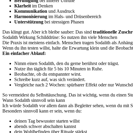
Beruhigung
bei innerer Unruhe
Klarheit
im Denken
Kommunikation
und Ausdruck
Harmonisierung
im Hals- und Drüsenbereich
Unterstützung
bei stressigen Phasen
Das klingt gut. Aber ich bleibe sauber: Das sind
traditionelle Zusch
Sodalith Wirkung Schilddrüse: So nutzen ihn viele Menschen
Die Praxis ist meistens einfach. Menschen tragen Sodalith als Anhäng
Wenn du ihn testen willst, halte die Erwartung klein und die Beobach
Ein einfacher Ablauf:
Nimm einen Sodalith, den du gerne berührst oder trägst.
Nutze ihn täglich für 5 bis 10 Minuten in Ruhe.
Beobachte, ob du entspannter wirst.
Schreibe kurz auf, was sich verändert.
Vergleiche nach 2 Wochen: spürbarer Effekt oder nur Wunsch
So vermeidest du Selbsttäuschung. Das ist wichtig, wenn du einen Stein
Wann Sodalith sinnvoll sein kann
Ich würde Sodalith vor allem dann als Begleiter sehen, wenn du mit S
Besonders sinnvoll kann er sein, wenn du:
deinen Tag bewusster starten willst
abends schwer abschalten kannst
dein Wohlbefinden über Rituale stärkst