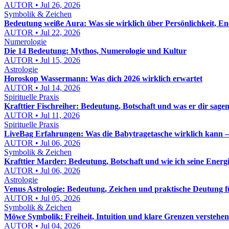
AUTOR • Jul 26, 2026
Symbolik & Zeichen
Bedeutung weiße Aura: Was sie wirklich über Persönlichkeit, E
AUTOR • Jul 22, 2026
Numerologie
Die 14 Bedeutung: Mythos, Numerologie und Kultur
AUTOR • Jul 15, 2026
Astrologie
Horoskop Wassermann: Was dich 2026 wirklich erwartet
AUTOR • Jul 14, 2026
Spirituelle Praxis
Krafttier Fischreiher: Bedeutung, Botschaft und was er dir sagen
AUTOR • Jul 11, 2026
Spirituelle Praxis
LiveBag Erfahrungen: Was die Babytragetasche wirklich kann – eh
AUTOR • Jul 06, 2026
Symbolik & Zeichen
Krafttier Marder: Bedeutung, Botschaft und wie ich seine Energ
AUTOR • Jul 06, 2026
Astrologie
Venus Astrologie: Bedeutung, Zeichen und praktische Deutung fü
AUTOR • Jul 05, 2026
Symbolik & Zeichen
Möwe Symbolik: Freiheit, Intuition und klare Grenzen verstehen
AUTOR • Jul 04, 2026