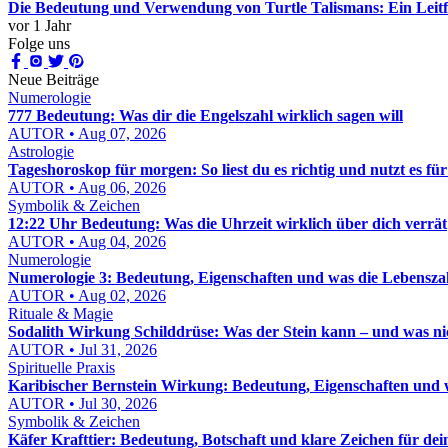
Die Bedeutung und Verwendung von Turtle Talismans: Ein Leit
vor 1 Jahr
Folge uns
Neue Beiträge
Numerologie
777 Bedeutung: Was dir die Engelszahl wirklich sagen will
AUTOR • Aug 07, 2026
Astrologie
Tageshoroskop für morgen: So liest du es richtig und nutzt es fü
AUTOR • Aug 06, 2026
Symbolik & Zeichen
12:22 Uhr Bedeutung: Was die Uhrzeit wirklich über dich verrät
AUTOR • Aug 04, 2026
Numerologie
Numerologie 3: Bedeutung, Eigenschaften und was die Lebenszah
AUTOR • Aug 02, 2026
Rituale & Magie
Sodalith Wirkung Schilddrüse: Was der Stein kann – und was ni
AUTOR • Jul 31, 2026
Spirituelle Praxis
Karibischer Bernstein Wirkung: Bedeutung, Eigenschaften und w
AUTOR • Jul 30, 2026
Symbolik & Zeichen
Käfer Krafttier: Bedeutung, Botschaft und klare Zeichen für de