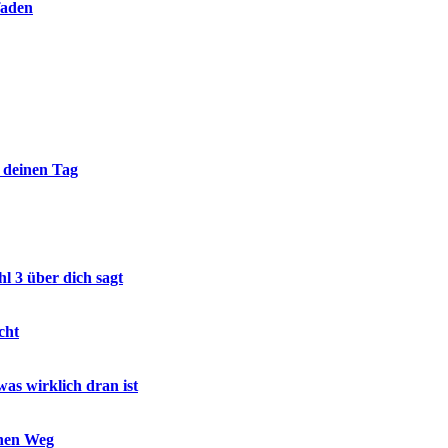
faden
r deinen Tag
l 3 über dich sagt
cht
as wirklich dran ist
inen Weg