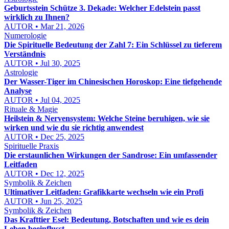
Geburtsstein Schütze 3. Dekade: Welcher Edelstein passt
wirklich zu Ihnen?
AUTOR • Mar 21, 2026
Numerologie
Die Spirituelle Bedeutung der Zahl 7: Ein Schlüssel zu tieferem
Verständnis
AUTOR • Jul 30, 2025
Astrologie
Der Wasser-Tiger im Chinesischen Horoskop: Eine tiefgehende
Analyse
AUTOR • Jul 04, 2025
Rituale & Magie
Heilstein & Nervensystem: Welche Steine beruhigen, wie sie
wirken und wie du sie richtig anwendest
AUTOR • Dec 25, 2025
Spirituelle Praxis
Die erstaunlichen Wirkungen der Sandrose: Ein umfassender
Leitfaden
AUTOR • Dec 12, 2025
Symbolik & Zeichen
Ultimativer Leitfaden: Grafikkarte wechseln wie ein Profi
AUTOR • Jun 25, 2025
Symbolik & Zeichen
Das Krafttier Esel: Bedeutung, Botschaften und wie es dein
Leben beeinflusst