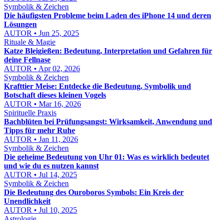
Symbolik & Zeichen
Die häufigsten Probleme beim Laden des iPhone 14 und deren
Lösungen
AUTOR • Jun 25, 2025
Rituale & Magie
Katze Bleigießen: Bedeutung, Interpretation und Gefahren für
deine Fellnase
AUTOR • Apr 02, 2026
Symbolik & Zeichen
Krafttier Meise: Entdecke die Bedeutung, Symbolik und
Botschaft dieses kleinen Vogels
AUTOR • Mar 16, 2026
Spirituelle Praxis
Bachblüten bei Prüfungsangst: Wirksamkeit, Anwendung und
Tipps für mehr Ruhe
AUTOR • Jan 11, 2026
Symbolik & Zeichen
Die geheime Bedeutung von Uhr 01: Was es wirklich bedeutet
und wie du es nutzen kannst
AUTOR • Jul 14, 2025
Symbolik & Zeichen
Die Bedeutung des Ouroboros Symbols: Ein Kreis der
Unendlichkeit
AUTOR • Jul 10, 2025
Astrologie