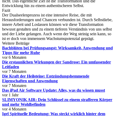
nicht. Das eigentliche Ziel ist die Transformation und die
Entwicklung hin zu einem authentischeren Selbst.
Fazit
Der Dualseelenprozess ist eine intensive Reise, die mit
Herausforderungen und Chancen verbunden ist. Durch Selbstliebe,
innere Arbeit und Loslassen können wir diese Transformation
bewusst gestalten und zu einem tieferen Verständnis von uns selbst
und der Liebe gelangen. Auch wenn der Weg steinig sein kann, so
ist er doch von immensem Wachstumspotenzial geprägt.
Weitere Beiträge
Bachblüten bei Prüfungsangst: Wirksamkeit, Anwendung und
Tipps für mehr Ruhe
vor 6 Monaten
Die erstaunlichen Wirkungen der Sandrose: Ein umfassender
Leitfaden
vor 7 Monaten
Die Kraft der Heilsteine: Entzündungshemmende
Eigenschaften und Anwendung
vor 7 Monaten
Das iPad Air Software Update: Alles, was du wissen musst
vor 1 Jahr
SLIMYONIK AIR: Dein Schlüssel zu einem strafferen Körper
und mehr Wohlbefinden
vor 4 Monaten
Igel Spirituelle Bedeutung: Was steckt wirklich hinter dem