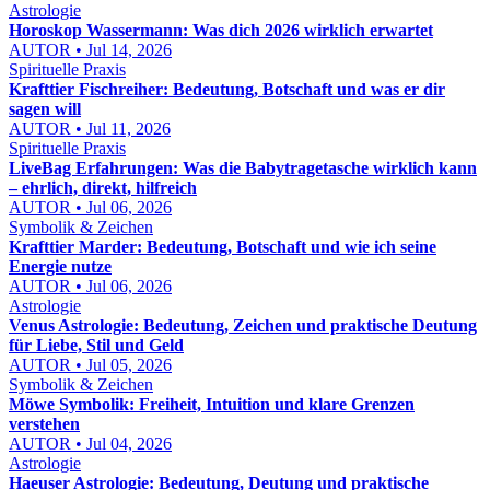
Astrologie
Horoskop Wassermann: Was dich 2026 wirklich erwartet
AUTOR • Jul 14, 2026
Spirituelle Praxis
Krafttier Fischreiher: Bedeutung, Botschaft und was er dir
sagen will
AUTOR • Jul 11, 2026
Spirituelle Praxis
LiveBag Erfahrungen: Was die Babytragetasche wirklich kann
– ehrlich, direkt, hilfreich
AUTOR • Jul 06, 2026
Symbolik & Zeichen
Krafttier Marder: Bedeutung, Botschaft und wie ich seine
Energie nutze
AUTOR • Jul 06, 2026
Astrologie
Venus Astrologie: Bedeutung, Zeichen und praktische Deutung
für Liebe, Stil und Geld
AUTOR • Jul 05, 2026
Symbolik & Zeichen
Möwe Symbolik: Freiheit, Intuition und klare Grenzen
verstehen
AUTOR • Jul 04, 2026
Astrologie
Haeuser Astrologie: Bedeutung, Deutung und praktische