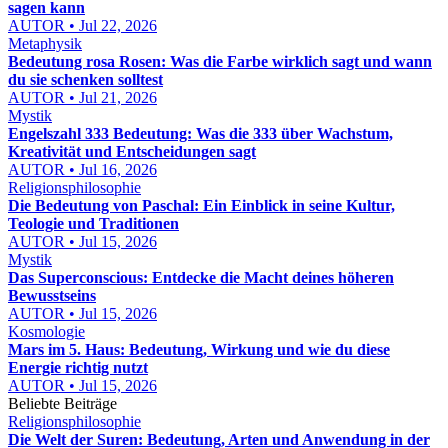
sagen kann
AUTOR • Jul 22, 2026
Metaphysik
Bedeutung rosa Rosen: Was die Farbe wirklich sagt und wann
du sie schenken solltest
AUTOR • Jul 21, 2026
Mystik
Engelszahl 333 Bedeutung: Was die 333 über Wachstum,
Kreativität und Entscheidungen sagt
AUTOR • Jul 16, 2026
Religionsphilosophie
Die Bedeutung von Paschal: Ein Einblick in seine Kultur,
Teologie und Traditionen
AUTOR • Jul 15, 2026
Mystik
Das Superconscious: Entdecke die Macht deines höheren
Bewusstseins
AUTOR • Jul 15, 2026
Kosmologie
Mars im 5. Haus: Bedeutung, Wirkung und wie du diese
Energie richtig nutzt
AUTOR • Jul 15, 2026
Beliebte Beiträge
Religionsphilosophie
Die Welt der Suren: Bedeutung, Arten und Anwendung in der