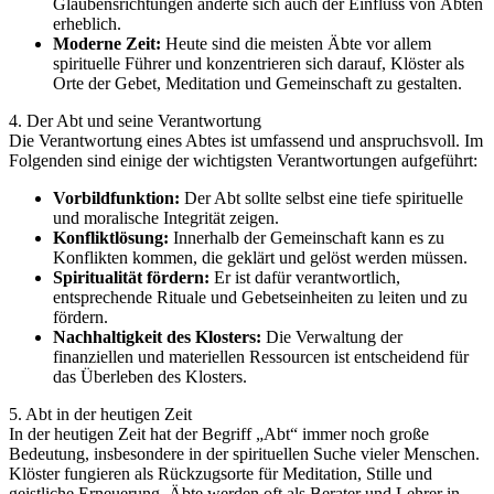
Glaubensrichtungen änderte sich auch der Einfluss von Äbten
erheblich.
Moderne Zeit:
Heute sind die meisten Äbte vor allem
spirituelle Führer und konzentrieren sich darauf, Klöster als
Orte der Gebet, Meditation und Gemeinschaft zu gestalten.
4. Der Abt und seine Verantwortung
Die Verantwortung eines Abtes ist umfassend und anspruchsvoll. Im
Folgenden sind einige der wichtigsten Verantwortungen aufgeführt:
Vorbildfunktion:
Der Abt sollte selbst eine tiefe spirituelle
und moralische Integrität zeigen.
Konfliktlösung:
Innerhalb der Gemeinschaft kann es zu
Konflikten kommen, die geklärt und gelöst werden müssen.
Spiritualität fördern:
Er ist dafür verantwortlich,
entsprechende Rituale und Gebetseinheiten zu leiten und zu
fördern.
Nachhaltigkeit des Klosters:
Die Verwaltung der
finanziellen und materiellen Ressourcen ist entscheidend für
das Überleben des Klosters.
5. Abt in der heutigen Zeit
In der heutigen Zeit hat der Begriff „Abt“ immer noch große
Bedeutung, insbesondere in der spirituellen Suche vieler Menschen.
Klöster fungieren als Rückzugsorte für Meditation, Stille und
geistliche Erneuerung. Äbte werden oft als Berater und Lehrer in