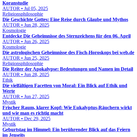
Koranstudie
AUTOR • Jul 05, 2025
Religionsphilosophie
Die Geschichte Gottes: Eine Reise durch Glaube und Mythos
AUTOR • Jun 28, 2025
Kosmologie
Entdecke Die Geheimnisse des Sternzeichens für den 06. April
AUTOR • Jun 26, 2025
Kosmologie
Die astrologischen Geheimnisse des Fisch-Horoskops bei web.de
AUTOR • Jun 25, 2025
Religionsphilosophie
Die Reiter der Apokalypse: Bedeutungen und Namen im Detail
AUTOR • Jun 28, 2025
Ethik
Die vielfältigen Facetten von Moral: Ein Blick auf Ethik und
Werte
AUTOR • Jun 27, 2025
Mystik
Frischer Raum, klarer Kopf: Wie Eukalyptus-Räuchern wirkt
und wie man es richtig macht
AUTOR • Dec 29, 2025
Mystik
Geburtstag im Himmel: Ein berührender Blick auf das Feiern
im Jenseits