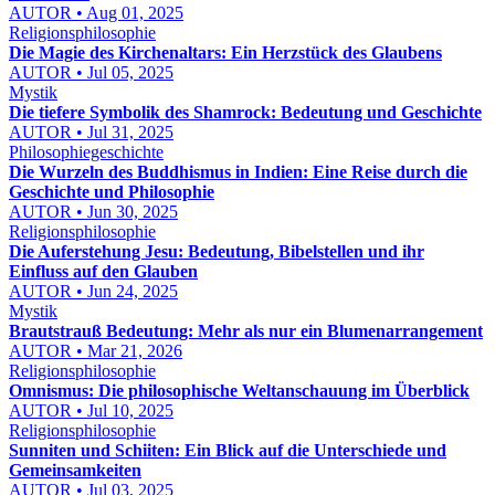
AUTOR • Aug 01, 2025
Religionsphilosophie
Die Magie des Kirchenaltars: Ein Herzstück des Glaubens
AUTOR • Jul 05, 2025
Mystik
Die tiefere Symbolik des Shamrock: Bedeutung und Geschichte
AUTOR • Jul 31, 2025
Philosophiegeschichte
Die Wurzeln des Buddhismus in Indien: Eine Reise durch die
Geschichte und Philosophie
AUTOR • Jun 30, 2025
Religionsphilosophie
Die Auferstehung Jesu: Bedeutung, Bibelstellen und ihr
Einfluss auf den Glauben
AUTOR • Jun 24, 2025
Mystik
Brautstrauß Bedeutung: Mehr als nur ein Blumenarrangement
AUTOR • Mar 21, 2026
Religionsphilosophie
Omnismus: Die philosophische Weltanschauung im Überblick
AUTOR • Jul 10, 2025
Religionsphilosophie
Sunniten und Schiiten: Ein Blick auf die Unterschiede und
Gemeinsamkeiten
AUTOR • Jul 03, 2025