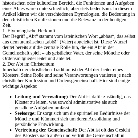
historischen oder kulturellen Bereich, die Funktionen und Aufgaben
eines Abtes waren unterschiedlich, aber stets bedeutsam. In diesem
Artikel klären wir die verschiedenen Etymologien, die Bedeutung in
den christlichen Konfessionen und die Relevanz in der heutigen
Zeit.
1. Etymologische Herkunft
Der Begriff „Abt“ stammt vom lateinischen Wort „abbas“, das selbst
aus dem aramäischen „abbā“ (Vater) abgeleitet ist. Diese Wurzel
deutet bereits auf die zentrale Rolle hin, die ein Abt in der
Gemeinschaft spielt – als geistlicher Vater, der seine Mönche oder
Ordensmitglieder leitet und anleitet.
2. Der Abt im Christentum
Innerhalb der christlichen Tradition ist der Abt der Leiter eines
Klosters. Seine Rolle und seine Verantwortungen variieren je nach
christlicher Konfession und Ordensgemeinschaft. Hier sind einige
wichtige Aspekte:
Leitung und Verwaltung:
Der Abt ist dafür zuständig, das
Kloster zu leiten, was sowohl administrative als auch
geistliche Aufgaben umfasst.
Seelsorge:
Er sorgt sich um die spirituellen Bedürfnisse der
Mönche und Kümmert sich um deren Ausbildung und
persönliche Entwicklung.
Vertretung der Gemeinschaft:
Der Abt ist oft das Gesicht
des Klosters nach außen und vertritt die Gemeinschaft in