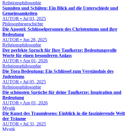
Religionsphilosophie
Sunniten und Schiiten: Ein Blick auf die Unterschiede und
Gemeinsamkeiten
AUTOR • Jul 03, 2025
Philosophiegeschichte
Die Apostel: Schlüsselpersonen des Christentums und ihre
Bedeutung
AUTOR • Jun 28, 2025
Religionsphilosophie
Der perfekte Spruch für Ihre Taufkerze: Bedeutungsvolle
Worte für einen besonderen Anlass
AUTOR • Apr 01, 2026
Religionsphilosophie
Die Tora Bedeutung: Ein Schlüssel zum Verständnis des
Judentums
AUTOR • Jul 05, 2025
Religionsphilosophie
Die schönsten Sprüche für deine Taufkerze: Inspiration und
Bedeutung
AUTOR • Apr 01, 2026
Mystik
Die Kunst des Traumlesens: Einblick in die faszinierende Welt
der Träume
AUTOR • Jul 31, 2025
Mystik