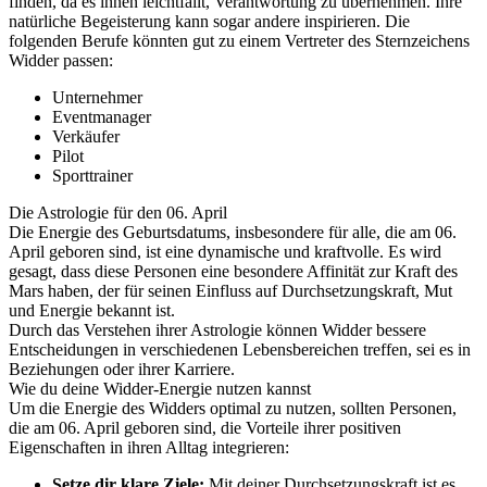
finden, da es ihnen leichtfällt, Verantwortung zu übernehmen. Ihre
natürliche Begeisterung kann sogar andere inspirieren. Die
folgenden Berufe könnten gut zu einem Vertreter des Sternzeichens
Widder passen:
Unternehmer
Eventmanager
Verkäufer
Pilot
Sporttrainer
Die Astrologie für den 06. April
Die Energie des Geburtsdatums, insbesondere für alle, die am 06.
April geboren sind, ist eine dynamische und kraftvolle. Es wird
gesagt, dass diese Personen eine besondere Affinität zur Kraft des
Mars haben, der für seinen Einfluss auf Durchsetzungskraft, Mut
und Energie bekannt ist.
Durch das Verstehen ihrer Astrologie können Widder bessere
Entscheidungen in verschiedenen Lebensbereichen treffen, sei es in
Beziehungen oder ihrer Karriere.
Wie du deine Widder-Energie nutzen kannst
Um die Energie des Widders optimal zu nutzen, sollten Personen,
die am 06. April geboren sind, die Vorteile ihrer positiven
Eigenschaften in ihren Alltag integrieren:
Setze dir klare Ziele:
Mit deiner Durchsetzungskraft ist es