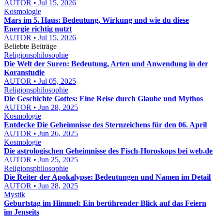
AUTOR • Jul 15, 2026
Kosmologie
Mars im 5. Haus: Bedeutung, Wirkung und wie du diese
Energie richtig nutzt
AUTOR • Jul 15, 2026
Beliebte Beiträge
Religionsphilosophie
Die Welt der Suren: Bedeutung, Arten und Anwendung in der
Koranstudie
AUTOR • Jul 05, 2025
Religionsphilosophie
Die Geschichte Gottes: Eine Reise durch Glaube und Mythos
AUTOR • Jun 28, 2025
Kosmologie
Entdecke Die Geheimnisse des Sternzeichens für den 06. April
AUTOR • Jun 26, 2025
Kosmologie
Die astrologischen Geheimnisse des Fisch-Horoskops bei web.de
AUTOR • Jun 25, 2025
Religionsphilosophie
Die Reiter der Apokalypse: Bedeutungen und Namen im Detail
AUTOR • Jun 28, 2025
Mystik
Geburtstag im Himmel: Ein berührender Blick auf das Feiern
im Jenseits