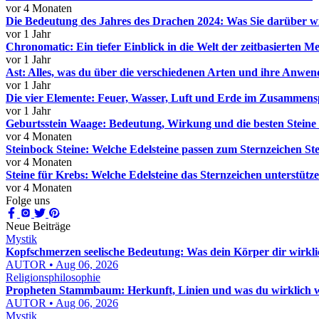
vor 4 Monaten
Die Bedeutung des Jahres des Drachen 2024: Was Sie darüber wis
vor 1 Jahr
Chronomatic: Ein tiefer Einblick in die Welt der zeitbasierten 
vor 1 Jahr
Ast: Alles, was du über die verschiedenen Arten und ihre Anwe
vor 1 Jahr
Die vier Elemente: Feuer, Wasser, Luft und Erde im Zusammens
vor 1 Jahr
Geburtsstein Waage: Bedeutung, Wirkung und die besten Steine 
vor 4 Monaten
Steinbock Steine: Welche Edelsteine passen zum Sternzeichen St
vor 4 Monaten
Steine für Krebs: Welche Edelsteine das Sternzeichen unterstütz
vor 4 Monaten
Folge uns
Neue Beiträge
Mystik
Kopfschmerzen seelische Bedeutung: Was dein Körper dir wirkl
AUTOR • Aug 06, 2026
Religionsphilosophie
Propheten Stammbaum: Herkunft, Linien und was du wirklich w
AUTOR • Aug 06, 2026
Mystik