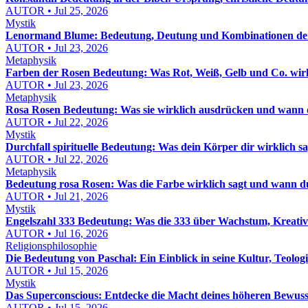
AUTOR • Jul 25, 2026
Mystik
Lenormand Blume: Bedeutung, Deutung und Kombinationen der
AUTOR • Jul 23, 2026
Metaphysik
Farben der Rosen Bedeutung: Was Rot, Weiß, Gelb und Co. wirk
AUTOR • Jul 23, 2026
Metaphysik
Rosa Rosen Bedeutung: Was sie wirklich ausdrücken und wann du
AUTOR • Jul 22, 2026
Mystik
Durchfall spirituelle Bedeutung: Was dein Körper dir wirklich 
AUTOR • Jul 22, 2026
Metaphysik
Bedeutung rosa Rosen: Was die Farbe wirklich sagt und wann du 
AUTOR • Jul 21, 2026
Mystik
Engelszahl 333 Bedeutung: Was die 333 über Wachstum, Kreativ
AUTOR • Jul 16, 2026
Religionsphilosophie
Die Bedeutung von Paschal: Ein Einblick in seine Kultur, Teolog
AUTOR • Jul 15, 2026
Mystik
Das Superconscious: Entdecke die Macht deines höheren Bewuss
AUTOR • Jul 15, 2026