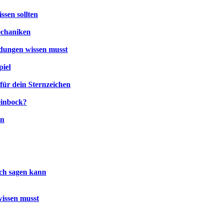
sen sollten
Mechaniken
ndungen wissen musst
piel
für dein Sternzeichen
einbock?
en
ich sagen kann
issen musst