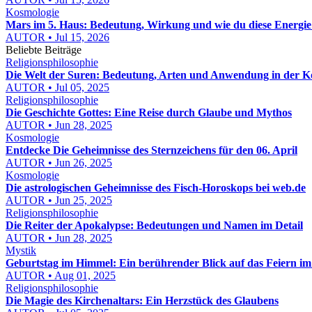
Kosmologie
Mars im 5. Haus: Bedeutung, Wirkung und wie du diese Energie 
AUTOR • Jul 15, 2026
Beliebte Beiträge
Religionsphilosophie
Die Welt der Suren: Bedeutung, Arten und Anwendung in der K
AUTOR • Jul 05, 2025
Religionsphilosophie
Die Geschichte Gottes: Eine Reise durch Glaube und Mythos
AUTOR • Jun 28, 2025
Kosmologie
Entdecke Die Geheimnisse des Sternzeichens für den 06. April
AUTOR • Jun 26, 2025
Kosmologie
Die astrologischen Geheimnisse des Fisch-Horoskops bei web.de
AUTOR • Jun 25, 2025
Religionsphilosophie
Die Reiter der Apokalypse: Bedeutungen und Namen im Detail
AUTOR • Jun 28, 2025
Mystik
Geburtstag im Himmel: Ein berührender Blick auf das Feiern im 
AUTOR • Aug 01, 2025
Religionsphilosophie
Die Magie des Kirchenaltars: Ein Herzstück des Glaubens