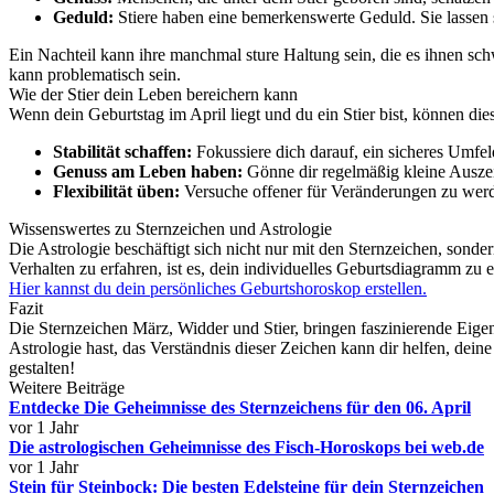
Geduld:
Stiere haben eine bemerkenswerte Geduld. Sie lassen si
Ein Nachteil kann ihre manchmal sture Haltung sein, die es ihnen s
kann problematisch sein.
Wie der Stier dein Leben bereichern kann
Wenn dein Geburtstag im April liegt und du ein Stier bist, können die
Stabilität schaffen:
Fokussiere dich darauf, ein sicheres Umfeld
Genuss am Leben haben:
Gönne dir regelmäßig kleine Auszei
Flexibilität üben:
Versuche offener für Veränderungen zu wer
Wissenswertes zu Sternzeichen und Astrologie
Die Astrologie beschäftigt sich nicht nur mit den Sternzeichen, sond
Verhalten zu erfahren, ist es, dein individuelles Geburtsdiagramm zu er
Hier kannst du dein persönliches Geburtshoroskop erstellen.
Fazit
Die Sternzeichen März, Widder und Stier, bringen faszinierende Eige
Astrologie hast, das Verständnis dieser Zeichen kann dir helfen, dein
gestalten!
Weitere Beiträge
Entdecke Die Geheimnisse des Sternzeichens für den 06. April
vor 1 Jahr
Die astrologischen Geheimnisse des Fisch-Horoskops bei web.de
vor 1 Jahr
Stein für Steinbock: Die besten Edelsteine für dein Sternzeichen