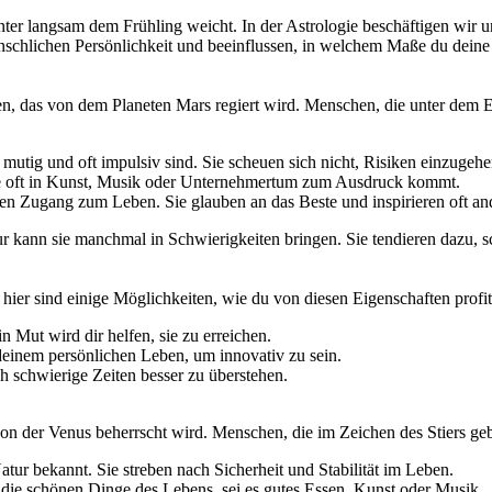
er langsam dem Frühling weicht. In der Astrologie beschäftigen wir u
nschlichen Persönlichkeit und beeinflussen, in welchem Maße du deine 
ichen, das von dem Planeten Mars regiert wird. Menschen, die unter dem
 mutig und oft impulsiv sind. Sie scheuen sich nicht, Risiken einzuge
die oft in Kunst, Musik oder Unternehmertum zum Ausdruck kommt.
en Zugang zum Leben. Sie glauben an das Beste und inspirieren oft an
 kann sie manchmal in Schwierigkeiten bringen. Sie tendieren dazu, s
ier sind einige Möglichkeiten, wie du von diesen Eigenschaften profit
n Mut wird dir helfen, sie zu erreichen.
deinem persönlichen Leben, um innovativ zu sein.
ch schwierige Zeiten besser zu überstehen.
 von der Venus beherrscht wird. Menschen, die im Zeichen des Stiers ge
atur bekannt. Sie streben nach Sicherheit und Stabilität im Leben.
 die schönen Dinge des Lebens, sei es gutes Essen, Kunst oder Musik.