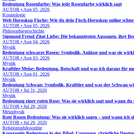
Bedeutung Rosenfarbe: Was jede Rosenfarbe wirklich sagt
AUTOR • Aug 05, 2026
Kosmologie
Web Horoskop Fische: Wie du dein Fisch-Horoskop online schnell
AUTOR • Aug 05, 2026
Philosophiegeschichte
Sigmund Freud Zitat Liebe: Die bekanntesten Aussagen, ihre Be
AUTOR • Aug 04, 2026
Mystik
Bedeutung schwarze Rosen: Symbolik, Anlässe und was sie wirk
AUTOR • Aug 03, 2026
Mystik
Krafttier Meise: Bedeutung, Botschaft und was ich daraus für m
AUTOR • Aug 01, 2026
Mystik
Bedeutung Schwan: Symbolik, Krafttier und was der Schwan wi
AUTOR • Jul 31, 2026
Mystik
Bedeutung einer roten Rose: Was sie wirklich sagt und wann du 
AUTOR • Jul 29, 2026
Metaphysik
Rote Rosen Bedeutung: Was sie wirklich sagen – und wann ich s
AUTOR • Jul 29, 2026
Religionsphilosophie
Konstantin Bedeutung in der Bibel: Ursprung, christliche Deut