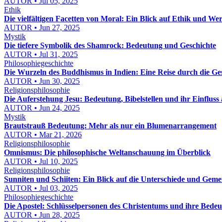
AUTOR • Jul 05, 2025
Ethik
Die vielfältigen Facetten von Moral: Ein Blick auf Ethik und Wer
AUTOR • Jun 27, 2025
Mystik
Die tiefere Symbolik des Shamrock: Bedeutung und Geschichte
AUTOR • Jul 31, 2025
Philosophiegeschichte
Die Wurzeln des Buddhismus in Indien: Eine Reise durch die Ge
AUTOR • Jun 30, 2025
Religionsphilosophie
Die Auferstehung Jesu: Bedeutung, Bibelstellen und ihr Einfluss
AUTOR • Jun 24, 2025
Mystik
Brautstrauß Bedeutung: Mehr als nur ein Blumenarrangement
AUTOR • Mar 21, 2026
Religionsphilosophie
Omnismus: Die philosophische Weltanschauung im Überblick
AUTOR • Jul 10, 2025
Religionsphilosophie
Sunniten und Schiiten: Ein Blick auf die Unterschiede und Gem
AUTOR • Jul 03, 2025
Philosophiegeschichte
Die Apostel: Schlüsselpersonen des Christentums und ihre Bede
AUTOR • Jun 28, 2025