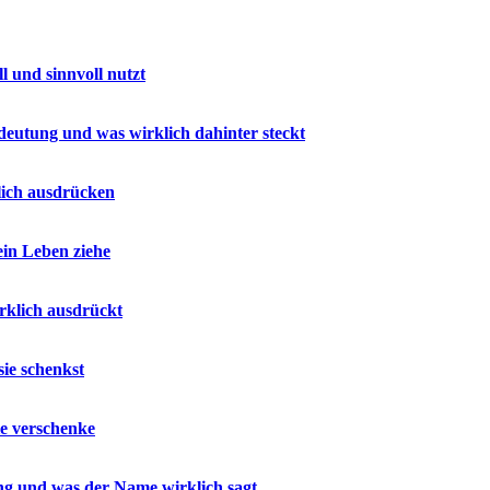
 und sinnvoll nutzt
deutung und was wirklich dahinter steckt
lich ausdrücken
ein Leben ziehe
rklich ausdrückt
sie schenkst
ie verschenke
ung und was der Name wirklich sagt