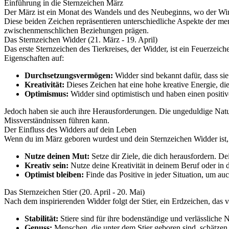
Einführung in die Sternzeichen März
Der März ist ein Monat des Wandels und des Neubeginns, wo der Wint
Diese beiden Zeichen repräsentieren unterschiedliche Aspekte der me
zwischenmenschlichen Beziehungen prägen.
Das Sternzeichen Widder (21. März - 19. April)
Das erste Sternzeichen des Tierkreises, der Widder, ist ein Feuerze
Eigenschaften auf:
Durchsetzungsvermögen:
Widder sind bekannt dafür, dass sie
Kreativität:
Dieses Zeichen hat eine hohe kreative Energie, 
Optimismus:
Widder sind optimistisch und haben einen positiv
Jedoch haben sie auch ihre Herausforderungen. Die ungeduldige Natur
Missverständnissen führen kann.
Der Einfluss des Widders auf dein Leben
Wenn du im März geboren wurdest und dein Sternzeichen Widder ist, h
Nutze deinen Mut:
Setze dir Ziele, die dich herausfordern. Dei
Kreativ sein:
Nutze deine Kreativität in deinem Beruf oder in 
Optimist bleiben:
Finde das Positive in jeder Situation, um au
Das Sternzeichen Stier (20. April - 20. Mai)
Nach dem inspirierenden Widder folgt der Stier, ein Erdzeichen, das
Stabilität:
Stiere sind für ihre bodenständige und verlässliche N
Genuss:
Menschen, die unter dem Stier geboren sind, schätzen