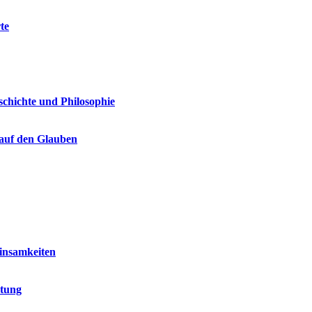
te
schichte und Philosophie
 auf den Glauben
einsamkeiten
utung