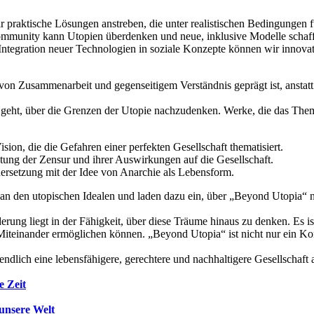
ir praktische Lösungen anstreben, die unter realistischen Bedingungen 
munity kann Utopien überdenken und neue, inklusive Modelle schaffe
ntegration neuer Technologien in soziale Konzepte können wir innovat
 von Zusammenarbeit und gegenseitigem Verständnis geprägt ist, anstatt
um geht, über die Grenzen der Utopie nachzudenken. Werke, die das T
sion, die die Gefahren einer perfekten Gesellschaft thematisiert.
tung der Zensur und ihrer Auswirkungen auf die Gesellschaft.
rsetzung mit der Idee von Anarchie als Lebensform.
n an den utopischen Idealen und laden dazu ein, über „Beyond Utopia“
derung liegt in der Fähigkeit, über diese Träume hinaus zu denken. Es 
es Miteinander ermöglichen können. „Beyond Utopia“ ist nicht nur ein K
ndlich eine lebensfähigere, gerechtere und nachhaltigere Gesellschaft 
e Zeit
 unsere Welt