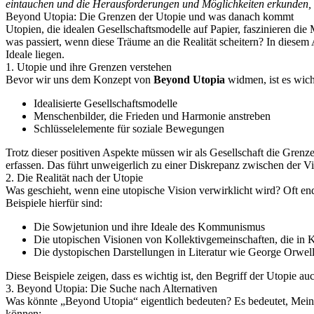
eintauchen und die Herausforderungen und Möglichkeiten erkunden, 
Beyond Utopia: Die Grenzen der Utopie und was danach kommt
Utopien, die idealen Gesellschaftsmodelle auf Papier, faszinieren di
was passiert, wenn diese Träume an die Realität scheitern? In dies
Ideale liegen.
1. Utopie und ihre Grenzen verstehen
Bevor wir uns dem Konzept von
Beyond Utopia
widmen, ist es wich
Idealisierte Gesellschaftsmodelle
Menschenbilder, die Frieden und Harmonie anstreben
Schlüsselelemente für soziale Bewegungen
Trotz dieser positiven Aspekte müssen wir als Gesellschaft die Gre
erfassen. Das führt unweigerlich zu einer Diskrepanz zwischen der Vi
2. Die Realität nach der Utopie
Was geschieht, wenn eine utopische Vision verwirklicht wird? Oft e
Beispiele hierfür sind:
Die Sowjetunion und ihre Ideale des Kommunismus
Die utopischen Visionen von Kollektivgemeinschaften, die in 
Die dystopischen Darstellungen in Literatur wie George Orwel
Diese Beispiele zeigen, dass es wichtig ist, den Begriff der Utopie au
3. Beyond Utopia: Die Suche nach Alternativen
Was könnte „Beyond Utopia“ eigentlich bedeuten? Es bedeutet, Mein
können: