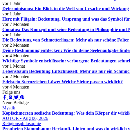
vor 1 Jahr
Determinismus: Ein Blick in die Welt von Ursache und Wirkung
vor 1 Jahr
Herz mit Flügeln: Bedeutung, Ursprung und was das Symbol für
vor 7 Monaten
Conatus: Das Konzept und seine Bedeutung in Philosophie und 
vor 1 Jahr
Die Bedeutung von Schmetterlingen: Mehr als nur schöne Falter
vor 2 Monaten
Deine Bestimmung entdecken: Wie du deine Seelenaufgabe finde
vor 4 Monaten
Wichtige Symbole entschlüsseln: verborgene Bedeutungen schnel
vor 1 Monat
Lebensbaum Bedeutung Entschlüsselt: Mehr als nur ein Schmuc
vor 2 Monaten
Edelstein Sternzeichen Löwe: Welche Steine passen wirklich?
vor 4 Monaten
Folge uns
Neue Beiträge
Mystik
Kopfschmerzen seelische Bedeutung: Was dein Körper dir wirkl
AUTOR • Aug 06, 2026
Religionsphilosophie
Propheten Stammbaum: Herkunft, Linien und was du wirklich w