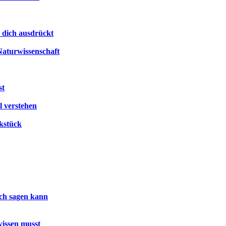
 dich ausdrückt
Naturwissenschaft
st
l verstehen
kstück
ich sagen kann
issen musst