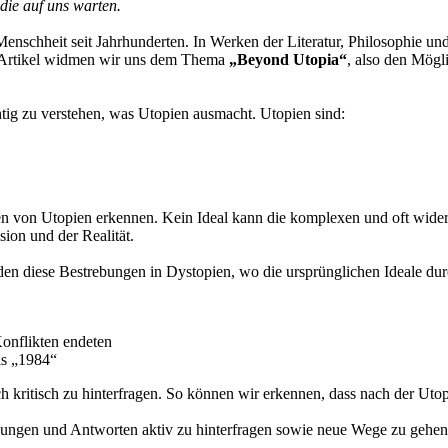
die auf uns warten.
e Menschheit seit Jahrhunderten. In Werken der Literatur, Philosophie u
em Artikel widmen wir uns dem Thema
„Beyond Utopia“
, also den Mögl
tig zu verstehen, was Utopien ausmacht. Utopien sind:
nzen von Utopien erkennen. Kein Ideal kann die komplexen und oft wi
sion und der Realität.
nden diese Bestrebungen in Dystopien, wo die ursprünglichen Ideale du
Konflikten endeten
ls „1984“
ch kritisch zu hinterfragen. So können wir erkennen, dass nach der Utop
ungen und Antworten aktiv zu hinterfragen sowie neue Wege zu gehen.