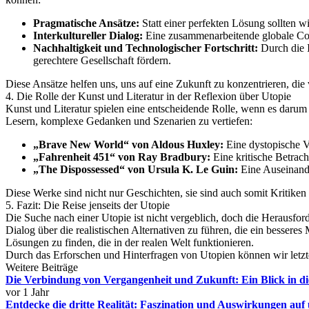
Pragmatische Ansätze:
Statt einer perfekten Lösung sollten w
Interkultureller Dialog:
Eine zusammenarbeitende globale Com
Nachhaltigkeit und Technologischer Fortschritt:
Durch die I
gerechtere Gesellschaft fördern.
Diese Ansätze helfen uns, uns auf eine Zukunft zu konzentrieren, die
4. Die Rolle der Kunst und Literatur in der Reflexion über Utopie
Kunst und Literatur spielen eine entscheidende Rolle, wenn es dar
Lesern, komplexe Gedanken und Szenarien zu vertiefen:
„Brave New World“ von Aldous Huxley:
Eine dystopische Vi
„Fahrenheit 451“ von Ray Bradbury:
Eine kritische Betrach
„The Dispossessed“ von Ursula K. Le Guin:
Eine Auseinande
Diese Werke sind nicht nur Geschichten, sie sind auch somit Kritike
5. Fazit: Die Reise jenseits der Utopie
Die Suche nach einer Utopie ist nicht vergeblich, doch die Herausfor
Dialog über die realistischen Alternativen zu führen, die ein besser
Lösungen zu finden, die in der realen Welt funktionieren.
Durch das Erforschen und Hinterfragen von Utopien können wir letzte
Weitere Beiträge
Die Verbindung von Vergangenheit und Zukunft: Ein Blick in di
vor 1 Jahr
Entdecke die dritte Realität: Faszination und Auswirkungen auf