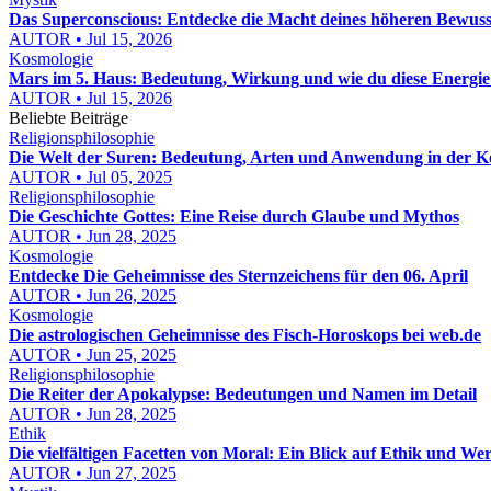
Das Superconscious: Entdecke die Macht deines höheren Bewuss
AUTOR • Jul 15, 2026
Kosmologie
Mars im 5. Haus: Bedeutung, Wirkung und wie du diese Energie 
AUTOR • Jul 15, 2026
Beliebte Beiträge
Religionsphilosophie
Die Welt der Suren: Bedeutung, Arten und Anwendung in der K
AUTOR • Jul 05, 2025
Religionsphilosophie
Die Geschichte Gottes: Eine Reise durch Glaube und Mythos
AUTOR • Jun 28, 2025
Kosmologie
Entdecke Die Geheimnisse des Sternzeichens für den 06. April
AUTOR • Jun 26, 2025
Kosmologie
Die astrologischen Geheimnisse des Fisch-Horoskops bei web.de
AUTOR • Jun 25, 2025
Religionsphilosophie
Die Reiter der Apokalypse: Bedeutungen und Namen im Detail
AUTOR • Jun 28, 2025
Ethik
Die vielfältigen Facetten von Moral: Ein Blick auf Ethik und Wer
AUTOR • Jun 27, 2025