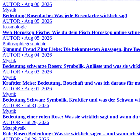
AUTOR • Aug 06, 2026
Mystik
Bedeutung Rosenfarbe: Was jede Rosenfarbe wirklich sagt
AUTOR • Aug 05, 2026
Kosmologie
Web Horoskop Fische: Wie du dein Fisch-Horoskop online schnell
AUTOR • Aug 05, 2026
Philosophiegeschichte
Sigmund Freud Zitat Liebe: Die bekanntesten Aussagen, ihre Be
AUTOR • Aug 04, 2026
Mystik
Bedeutung schwarze Rosen: Symbolik, Anlässe und was sie wirk
AUTOR • Aug 03, 2026
Mystik
Krafttier Meise: Bedeutung, Botschaft und was ich daraus für m
AUTOR • Aug 01, 2026
Mystik
Bedeutung Schwan: Symbolik, Krafttier und was der Schwan wi
AUTOR • Jul 31, 2026
Mystik
Bedeutung einer roten Rose: Was sie wirklich sagt und wann du 
AUTOR • Jul 29, 2026
Metaphysik
Rote Rosen Bedeutung: Was sie wirklich sagen – und wann ich s
AUTOR • Jul 29, 2026