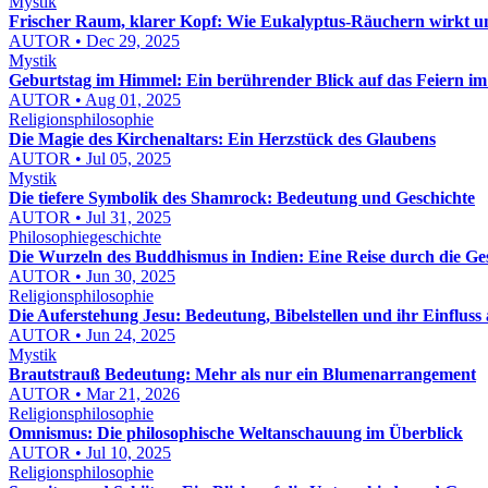
Mystik
Frischer Raum, klarer Kopf: Wie Eukalyptus-Räuchern wirkt un
AUTOR • Dec 29, 2025
Mystik
Geburtstag im Himmel: Ein berührender Blick auf das Feiern im 
AUTOR • Aug 01, 2025
Religionsphilosophie
Die Magie des Kirchenaltars: Ein Herzstück des Glaubens
AUTOR • Jul 05, 2025
Mystik
Die tiefere Symbolik des Shamrock: Bedeutung und Geschichte
AUTOR • Jul 31, 2025
Philosophiegeschichte
Die Wurzeln des Buddhismus in Indien: Eine Reise durch die Ge
AUTOR • Jun 30, 2025
Religionsphilosophie
Die Auferstehung Jesu: Bedeutung, Bibelstellen und ihr Einfluss
AUTOR • Jun 24, 2025
Mystik
Brautstrauß Bedeutung: Mehr als nur ein Blumenarrangement
AUTOR • Mar 21, 2026
Religionsphilosophie
Omnismus: Die philosophische Weltanschauung im Überblick
AUTOR • Jul 10, 2025
Religionsphilosophie