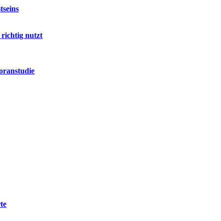
tseins
richtig nutzt
oranstudie
te