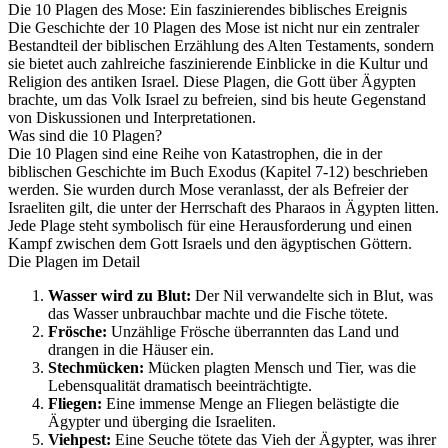
Die 10 Plagen des Mose: Ein faszinierendes biblisches Ereignis
Die Geschichte der 10 Plagen des Mose ist nicht nur ein zentraler
Bestandteil der biblischen Erzählung des Alten Testaments, sondern
sie bietet auch zahlreiche faszinierende Einblicke in die Kultur und
Religion des antiken Israel. Diese Plagen, die Gott über Ägypten
brachte, um das Volk Israel zu befreien, sind bis heute Gegenstand
von Diskussionen und Interpretationen.
Was sind die 10 Plagen?
Die 10 Plagen sind eine Reihe von Katastrophen, die in der
biblischen Geschichte im Buch Exodus (Kapitel 7-12) beschrieben
werden. Sie wurden durch Mose veranlasst, der als Befreier der
Israeliten gilt, die unter der Herrschaft des Pharaos in Ägypten litten.
Jede Plage steht symbolisch für eine Herausforderung und einen
Kampf zwischen dem Gott Israels und den ägyptischen Göttern.
Die Plagen im Detail
Wasser wird zu Blut:
Der Nil verwandelte sich in Blut, was
das Wasser unbrauchbar machte und die Fische tötete.
Frösche:
Unzählige Frösche überrannten das Land und
drangen in die Häuser ein.
Stechmücken:
Mücken plagten Mensch und Tier, was die
Lebensqualität dramatisch beeinträchtigte.
Fliegen:
Eine immense Menge an Fliegen belästigte die
Ägypter und überging die Israeliten.
Viehpest:
Eine Seuche tötete das Vieh der Ägypter, was ihrer