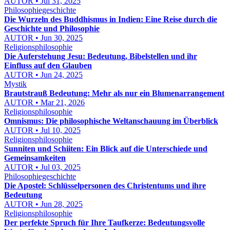
AUTOR • Jul 31, 2025
Philosophiegeschichte
Die Wurzeln des Buddhismus in Indien: Eine Reise durch die
Geschichte und Philosophie
AUTOR • Jun 30, 2025
Religionsphilosophie
Die Auferstehung Jesu: Bedeutung, Bibelstellen und ihr
Einfluss auf den Glauben
AUTOR • Jun 24, 2025
Mystik
Brautstrauß Bedeutung: Mehr als nur ein Blumenarrangement
AUTOR • Mar 21, 2026
Religionsphilosophie
Omnismus: Die philosophische Weltanschauung im Überblick
AUTOR • Jul 10, 2025
Religionsphilosophie
Sunniten und Schiiten: Ein Blick auf die Unterschiede und
Gemeinsamkeiten
AUTOR • Jul 03, 2025
Philosophiegeschichte
Die Apostel: Schlüsselpersonen des Christentums und ihre
Bedeutung
AUTOR • Jun 28, 2025
Religionsphilosophie
Der perfekte Spruch für Ihre Taufkerze: Bedeutungsvolle