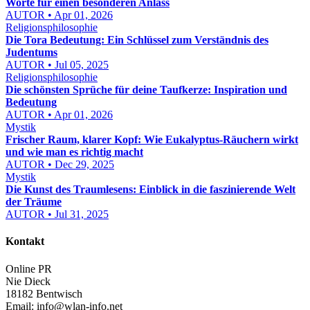
Worte für einen besonderen Anlass
AUTOR • Apr 01, 2026
Religionsphilosophie
Die Tora Bedeutung: Ein Schlüssel zum Verständnis des
Judentums
AUTOR • Jul 05, 2025
Religionsphilosophie
Die schönsten Sprüche für deine Taufkerze: Inspiration und
Bedeutung
AUTOR • Apr 01, 2026
Mystik
Frischer Raum, klarer Kopf: Wie Eukalyptus-Räuchern wirkt
und wie man es richtig macht
AUTOR • Dec 29, 2025
Mystik
Die Kunst des Traumlesens: Einblick in die faszinierende Welt
der Träume
AUTOR • Jul 31, 2025
Kontakt
Online PR
Nie Dieck
18182 Bentwisch
Email:
info@wlan-info.net