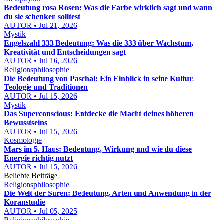
Bedeutung rosa Rosen: Was die Farbe wirklich sagt und wann
du sie schenken solltest
AUTOR • Jul 21, 2026
Mystik
Engelszahl 333 Bedeutung: Was die 333 über Wachstum,
Kreativität und Entscheidungen sagt
AUTOR • Jul 16, 2026
Religionsphilosophie
Die Bedeutung von Paschal: Ein Einblick in seine Kultur,
Teologie und Traditionen
AUTOR • Jul 15, 2026
Mystik
Das Superconscious: Entdecke die Macht deines höheren
Bewusstseins
AUTOR • Jul 15, 2026
Kosmologie
Mars im 5. Haus: Bedeutung, Wirkung und wie du diese
Energie richtig nutzt
AUTOR • Jul 15, 2026
Beliebte Beiträge
Religionsphilosophie
Die Welt der Suren: Bedeutung, Arten und Anwendung in der
Koranstudie
AUTOR • Jul 05, 2025
Religionsphilosophie