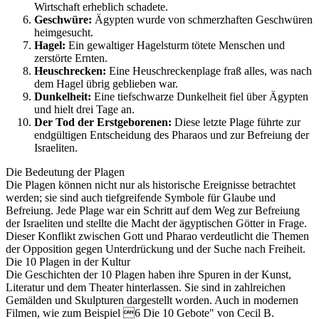
Wirtschaft erheblich schadete.
Geschwüre:
Ägypten wurde von schmerzhaften Geschwüren
heimgesucht.
Hagel:
Ein gewaltiger Hagelsturm tötete Menschen und
zerstörte Ernten.
Heuschrecken:
Eine Heuschreckenplage fraß alles, was nach
dem Hagel übrig geblieben war.
Dunkelheit:
Eine tiefschwarze Dunkelheit fiel über Ägypten
und hielt drei Tage an.
Der Tod der Erstgeborenen:
Diese letzte Plage führte zur
endgültigen Entscheidung des Pharaos und zur Befreiung der
Israeliten.
Die Bedeutung der Plagen
Die Plagen können nicht nur als historische Ereignisse betrachtet
werden; sie sind auch tiefgreifende Symbole für Glaube und
Befreiung. Jede Plage war ein Schritt auf dem Weg zur Befreiung
der Israeliten und stellte die Macht der ägyptischen Götter in Frage.
Dieser Konflikt zwischen Gott und Pharao verdeutlicht die Themen
der Opposition gegen Unterdrückung und der Suche nach Freiheit.
Die 10 Plagen in der Kultur
Die Geschichten der 10 Plagen haben ihre Spuren in der Kunst,
Literatur und dem Theater hinterlassen. Sie sind in zahlreichen
Gemälden und Skulpturen dargestellt worden. Auch in modernen
Filmen, wie zum Beispiel 6 Die 10 Gebote" von Cecil B.