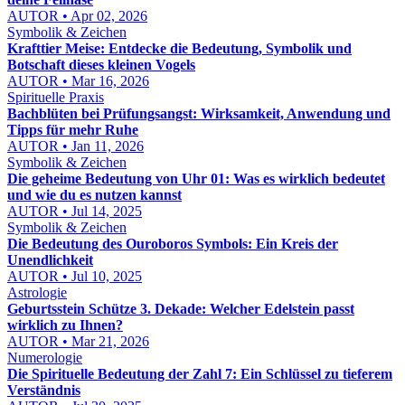
AUTOR • Apr 02, 2026
Symbolik & Zeichen
Krafttier Meise: Entdecke die Bedeutung, Symbolik und
Botschaft dieses kleinen Vogels
AUTOR • Mar 16, 2026
Spirituelle Praxis
Bachblüten bei Prüfungsangst: Wirksamkeit, Anwendung und
Tipps für mehr Ruhe
AUTOR • Jan 11, 2026
Symbolik & Zeichen
Die geheime Bedeutung von Uhr 01: Was es wirklich bedeutet
und wie du es nutzen kannst
AUTOR • Jul 14, 2025
Symbolik & Zeichen
Die Bedeutung des Ouroboros Symbols: Ein Kreis der
Unendlichkeit
AUTOR • Jul 10, 2025
Astrologie
Geburtsstein Schütze 3. Dekade: Welcher Edelstein passt
wirklich zu Ihnen?
AUTOR • Mar 21, 2026
Numerologie
Die Spirituelle Bedeutung der Zahl 7: Ein Schlüssel zu tieferem
Verständnis