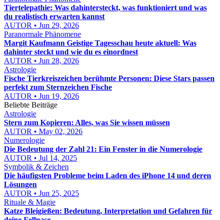
Tiertelepathie: Was dahintersteckt, was funktioniert und was
du realistisch erwarten kannst
AUTOR • Jun 29, 2026
Paranormale Phänomene
Margit Kaufmann Geistige Tagesschau heute aktuell: Was
dahinter steckt und wie du es einordnest
AUTOR • Jun 28, 2026
Astrologie
Fische Tierkreiszeichen berühmte Personen: Diese Stars passen
perfekt zum Sternzeichen Fische
AUTOR • Jun 19, 2026
Beliebte Beiträge
Astrologie
Stern zum Kopieren: Alles, was Sie wissen müssen
AUTOR • May 02, 2026
Numerologie
Die Bedeutung der Zahl 21: Ein Fenster in die Numerologie
AUTOR • Jul 14, 2025
Symbolik & Zeichen
Die häufigsten Probleme beim Laden des iPhone 14 und deren
Lösungen
AUTOR • Jun 25, 2025
Rituale & Magie
Katze Bleigießen: Bedeutung, Interpretation und Gefahren für
deine Fellnase