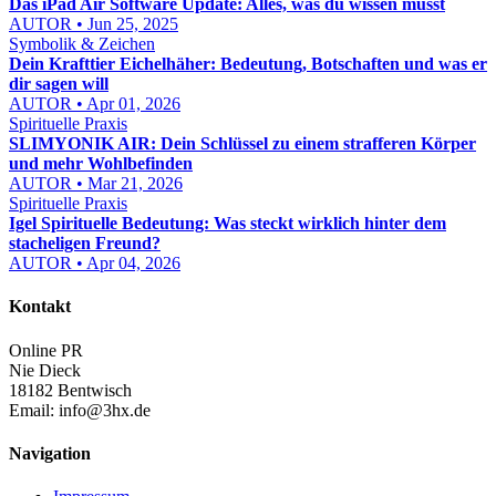
Das iPad Air Software Update: Alles, was du wissen musst
AUTOR • Jun 25, 2025
Symbolik & Zeichen
Dein Krafttier Eichelhäher: Bedeutung, Botschaften und was er
dir sagen will
AUTOR • Apr 01, 2026
Spirituelle Praxis
SLIMYONIK AIR: Dein Schlüssel zu einem strafferen Körper
und mehr Wohlbefinden
AUTOR • Mar 21, 2026
Spirituelle Praxis
Igel Spirituelle Bedeutung: Was steckt wirklich hinter dem
stacheligen Freund?
AUTOR • Apr 04, 2026
Kontakt
Online PR
Nie Dieck
18182 Bentwisch
Email:
info@3hx.de
Navigation