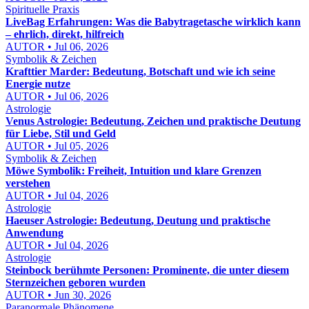
Spirituelle Praxis
LiveBag Erfahrungen: Was die Babytragetasche wirklich kann
– ehrlich, direkt, hilfreich
AUTOR • Jul 06, 2026
Symbolik & Zeichen
Krafttier Marder: Bedeutung, Botschaft und wie ich seine
Energie nutze
AUTOR • Jul 06, 2026
Astrologie
Venus Astrologie: Bedeutung, Zeichen und praktische Deutung
für Liebe, Stil und Geld
AUTOR • Jul 05, 2026
Symbolik & Zeichen
Möwe Symbolik: Freiheit, Intuition und klare Grenzen
verstehen
AUTOR • Jul 04, 2026
Astrologie
Haeuser Astrologie: Bedeutung, Deutung und praktische
Anwendung
AUTOR • Jul 04, 2026
Astrologie
Steinbock berühmte Personen: Prominente, die unter diesem
Sternzeichen geboren wurden
AUTOR • Jun 30, 2026
Paranormale Phänomene