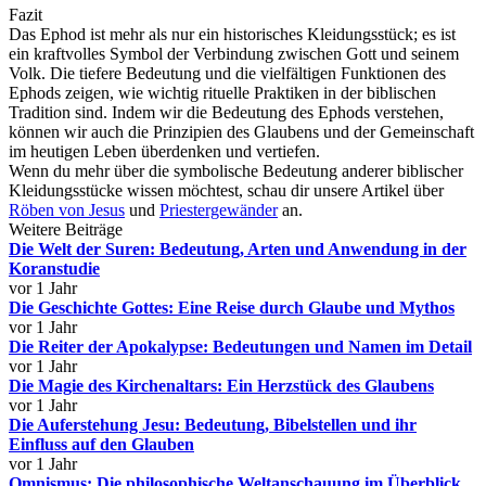
Fazit
Das Ephod ist mehr als nur ein historisches Kleidungsstück; es ist
ein kraftvolles Symbol der Verbindung zwischen Gott und seinem
Volk. Die tiefere Bedeutung und die vielfältigen Funktionen des
Ephods zeigen, wie wichtig rituelle Praktiken in der biblischen
Tradition sind. Indem wir die Bedeutung des Ephods verstehen,
können wir auch die Prinzipien des Glaubens und der Gemeinschaft
im heutigen Leben überdenken und vertiefen.
Wenn du mehr über die symbolische Bedeutung anderer biblischer
Kleidungsstücke wissen möchtest, schau dir unsere Artikel über
Röben von Jesus
und
Priestergewänder
an.
Weitere Beiträge
Die Welt der Suren: Bedeutung, Arten und Anwendung in der
Koranstudie
vor 1 Jahr
Die Geschichte Gottes: Eine Reise durch Glaube und Mythos
vor 1 Jahr
Die Reiter der Apokalypse: Bedeutungen und Namen im Detail
vor 1 Jahr
Die Magie des Kirchenaltars: Ein Herzstück des Glaubens
vor 1 Jahr
Die Auferstehung Jesu: Bedeutung, Bibelstellen und ihr
Einfluss auf den Glauben
vor 1 Jahr
Omnismus: Die philosophische Weltanschauung im Überblick