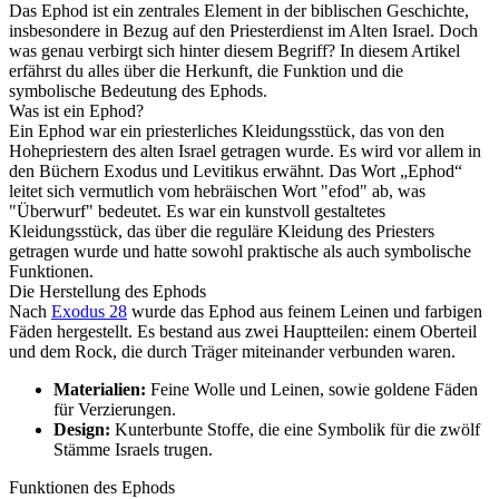
Das Ephod ist ein zentrales Element in der biblischen Geschichte,
insbesondere in Bezug auf den Priesterdienst im Alten Israel. Doch
was genau verbirgt sich hinter diesem Begriff? In diesem Artikel
erfährst du alles über die Herkunft, die Funktion und die
symbolische Bedeutung des Ephods.
Was ist ein Ephod?
Ein Ephod war ein priesterliches Kleidungsstück, das von den
Hohepriestern des alten Israel getragen wurde. Es wird vor allem in
den Büchern Exodus und Levitikus erwähnt. Das Wort „Ephod“
leitet sich vermutlich vom hebräischen Wort "efod" ab, was
"Überwurf" bedeutet. Es war ein kunstvoll gestaltetes
Kleidungsstück, das über die reguläre Kleidung des Priesters
getragen wurde und hatte sowohl praktische als auch symbolische
Funktionen.
Die Herstellung des Ephods
Nach
Exodus 28
wurde das Ephod aus feinem Leinen und farbigen
Fäden hergestellt. Es bestand aus zwei Hauptteilen: einem Oberteil
und dem Rock, die durch Träger miteinander verbunden waren.
Materialien:
Feine Wolle und Leinen, sowie goldene Fäden
für Verzierungen.
Design:
Kunterbunte Stoffe, die eine Symbolik für die zwölf
Stämme Israels trugen.
Funktionen des Ephods