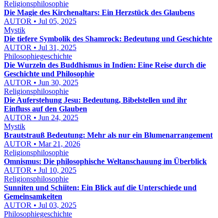
Religionsphilosophie
Die Magie des Kirchenaltars: Ein Herzstück des Glaubens
AUTOR • Jul 05, 2025
Mystik
Die tiefere Symbolik des Shamrock: Bedeutung und Geschichte
AUTOR • Jul 31, 2025
Philosophiegeschichte
Die Wurzeln des Buddhismus in Indien: Eine Reise durch die
Geschichte und Philosophie
AUTOR • Jun 30, 2025
Religionsphilosophie
Die Auferstehung Jesu: Bedeutung, Bibelstellen und ihr
Einfluss auf den Glauben
AUTOR • Jun 24, 2025
Mystik
Brautstrauß Bedeutung: Mehr als nur ein Blumenarrangement
AUTOR • Mar 21, 2026
Religionsphilosophie
Omnismus: Die philosophische Weltanschauung im Überblick
AUTOR • Jul 10, 2025
Religionsphilosophie
Sunniten und Schiiten: Ein Blick auf die Unterschiede und
Gemeinsamkeiten
AUTOR • Jul 03, 2025
Philosophiegeschichte