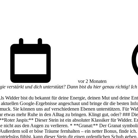
vor 2 Monaten
ie verstärkt und dich unterstützt? Dann bist du hier genau richtig! Ich 
 Als Widder bist du bekannt für deine Energie, deinen Mut und deine En
ie aktuellen Google-Ergebnisse angeschaut und bringe dir die besten 
chmuck. Sie können uns auf verschiedenen Ebenen unterstützen. Für Widd
gar etwas mehr Ruhe in den Alltag zu bringen. Klingt gut, oder? ### D
oter Jaspis:** Dieser Stein ist ein absoluter Klassiker für Widder. Er
Ziele nicht aus den Augen zu verlieren. * **Granat:** Der Granat symbol
Außerdem soll er böse Träume fernhalten – ein netter Bonus, finde ich
triebslos fühlst, kann dieser Stein dir einen ordentlichen Schub geben.