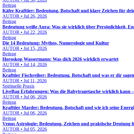
Beitrag
Käfer Krafttier: Bedeutung, Botschaft und klare Zeichen für de
AUTOR • Jul 26, 2026
Beitrag
Bedeutung weiße Aura: Was sie wirklich über Persönlichkeit, E
AUTOR • Jul 22, 2026
Beitrag
Die 14 Bedeutung: Mythos, Numerologie und Kultur
AUTOR • Jul 15, 2026
Beitrag
Horoskop Wassermann: Was dich 2026 wirklich erwartet
AUTOR • Jul 14, 2026
Beitrag
Krafttier Fischreiher: Bedeutung, Botschaft und was er dir sagen
AUTOR • Jul 11, 2026
Spirituelle Praxis
LiveBag Erfahrungen: Was die Babytragetasche wirklich kann – eh
AUTOR • Jul 06, 2026
Beitrag
Krafttier Marder: Bedeutung, Botschaft und wie ich seine Energ
AUTOR • Jul 06, 2026
Beitrag
Venus Astrologie: Bedeutung, Zeichen und praktische Deutung fü
AUTOR • Jul 05, 2026