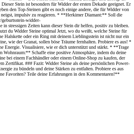
 Dieser Stein ist besonders für Widder der ersten Dekade geeignet. Er
Neben den Top-Steinen gibt es noch einige andere, die für Widder von
neigst, impulsiv zu reagieren. * **Herkimer Diamant:** Soll die
/geburtsstein-widder-
ssigen Zeiten kann dieser Stein dir helfen, positiv zu bleiben.
tzt du Widder Steine optimal Jetzt, wo du weißt, welche Steine für
 Halskette oder ein Ring mit deinem Lieblingsstein ist nicht nur ein
ne, wie der Granat, sollen böse Träume fernhalten. Probiere es aus! *
Energie. Visualisiere, wie er dich unterstützt und stärkt. * **Trage
inem Wohnraum:** Schaffe eine positive Atmosphäre, indem du deine
eine bei einem Fachhändler oder einem Online-Shop zu kaufen, der
nem Zertifikat. ### Fazit: Widder Steine als deine persönlichen Power-
nergie zu bündeln und deine Stärken zu entfalten. Probiere es aus
eine Favoriten? Teile deine Erfahrungen in den Kommentaren!**