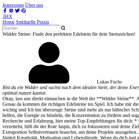
Impressum
Über uns
3HX
Home
Spirituelle Praxis
Widder Steine: Finde den perfekten Edelstein für dein Sternzeichen!
Lukas Fuchs
Bist du ein Widder und suchst nach dem idealen Stein, der deine Energ
optimal nutzen kannst.
Okay, lass uns direkt eintauchen in die Welt der **Widder Steine**.
Genau da kommen die richtigen Edelsteine ins Spiel. Ich habe mir d
wichtig sind Ich bin überzeugt: Steine sind mehr als nur hübscher S
helfen, die Energie zu bündeln, die Konzentration zu fördern und so
Recherche und Erfahrung, hier meine Top-Empfehlungen für dich: * **R
verzettelst, hilft dir der Rote Jaspis, dich zu fokussieren und deine 
Extraportion Selbstvertrauen brauchst, um deine Projekte anzugehen. 
fördert Kreativität, Motivation und Lebensfreude. Wenn du dich mal an