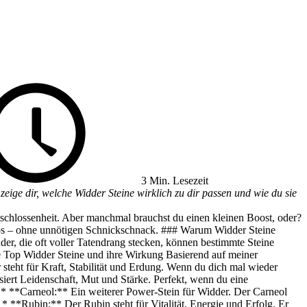
3 Min. Lesezeit
zeige dir, welche Widder Steine wirklich zu dir passen und wie du sie
tschlossenheit. Aber manchmal brauchst du einen kleinen Boost, oder?
Infos – ohne unnötigen Schnickschnack. ### Warum Widder Steine
er, die oft voller Tatendrang stecken, können bestimmte Steine
ie Top Widder Steine und ihre Wirkung Basierend auf meiner
 steht für Kraft, Stabilität und Erdung. Wenn du dich mal wieder
isiert Leidenschaft, Mut und Stärke. Perfekt, wenn du eine
. * **Carneol:** Ein weiterer Power-Stein für Widder. Der Carneol
 * **Rubin:** Der Rubin steht für Vitalität, Energie und Erfolg. Er