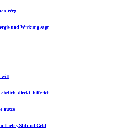
inen Weg
nergie und Wirkung sagt
 will
rlich, direkt, hilfreich
ie nutze
r Liebe, Stil und Geld