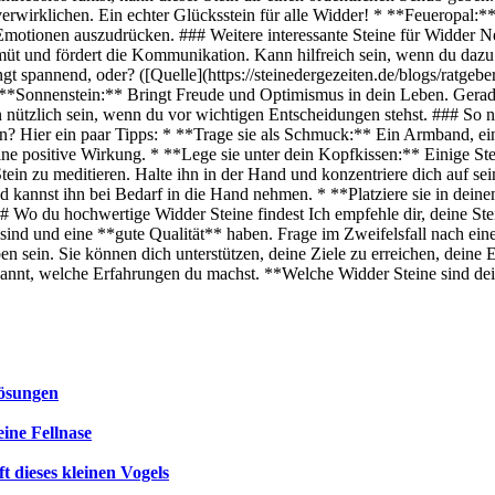
verwirklichen. Ein echter Glücksstein für alle Widder! * **Feueropal:**
ne Emotionen auszudrücken. ### Weitere interessante Steine für Widder 
üt und fördert die Kommunikation. Kann hilfreich sein, wenn du dazu 
 spannend, oder? ([Quelle](https://steinedergezeiten.de/blogs/ratgeber
ein:** Bringt Freude und Optimismus in dein Leben. Gerade in stre
nützlich sein, wenn du vor wichtigen Entscheidungen stehst. ### So nu
en? Hier ein paar Tipps: * **Trage sie als Schmuck:** Ein Armband, eine
ne positive Wirkung. * **Lege sie unter dein Kopfkissen:** Einige Stei
n zu meditieren. Halte ihn in der Hand und konzentriere dich auf seine 
und kannst ihn bei Bedarf in die Hand nehmen. * **Platziere sie in de
# Wo du hochwertige Widder Steine findest Ich empfehle dir, deine St
** sind und eine **gute Qualität** haben. Frage im Zweifelsfall nach ei
 sein. Sie können dich unterstützen, deine Ziele zu erreichen, deine E
espannt, welche Erfahrungen du machst. **Welche Widder Steine sind d
Lösungen
ine Fellnase
 dieses kleinen Vogels