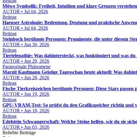
Beitrag
Möwe Symbolik: Freiheit, Intuition und klare Grenzen verstehen
AUTOR • Jul 04, 2026
Beitrag
Haeuser Astrologie: Bedeutung, Deutung und praktische Anwe
AUTOR • Jul 04, 2026
Beitrag
Steinbock berühmte Personen: Prominente, die unter diesem St
AUTOR • Jun 30, 2026
Beitrag
Tiertelepathie: Was dahintersteckt, was funktioniert und was du 
AUTOR • Jun 29, 2026
Paranormale Phänomene
Margit Kaufmann Geistige Tagesschau heute aktuell: Was dahinte
AUTOR • Jun 28, 2026
Beitrag
Fische Tierkreiszeichen berühmte Personen: Diese Stars passen 
AUTOR • Jun 19, 2026
Beitrag
GPU-VRAM-Test: So prüfst du den Grafikspeicher richtig und v
AUTOR • Jun 18, 2026
Beitrag
Edelstein Schwangerschaft: Welche Steine helfen, wie du sie s
AUTOR • Jun 03, 2026
Beliebte Beiträge