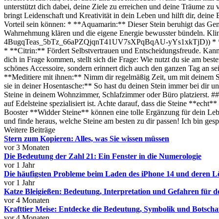
unterstützt dich dabei, deine Ziele zu erreichen und deine Träume zu 
bringt Leidenschaft und Kreativität in dein Leben und hilft dir, dei
Vorteil sein können: * **Aquamarin:** Dieser Stein beruhigt das Gem
Wahrnehmung klären und die eigene Energie bewusster bündeln. Klingt
4BugqTeas_5bTz_66aPZQjqnT41UV7sXPqBqAU-yYs1xkTjD)) * **Sonnenst
* **Citrin:** Fördert Selbstvertrauen und Entscheidungsfreude. Kann 
dich in Frage kommen, stellt sich die Frage: Wie nutzt du sie am best
schönes Accessoire, sondern erinnert dich auch den ganzen Tag an sei
**Meditiere mit ihnen:** Nimm dir regelmäßig Zeit, um mit deinem Stei
sie in deiner Hosentasche:** So hast du deinen Stein immer bei dir 
Steine in deinem Wohnzimmer, Schlafzimmer oder Büro platzierst. ##
auf Edelsteine spezialisiert ist. Achte darauf, dass die Steine **echt
Booster **Widder Steine** können eine tolle Ergänzung für dein Leben
und finde heraus, welche Steine am besten zu dir passen! Ich bin g
Weitere Beiträge
Stern zum Kopieren: Alles, was Sie wissen müssen
vor 3 Monaten
Die Bedeutung der Zahl 21: Ein Fenster in die Numerologie
vor 1 Jahr
Die häufigsten Probleme beim Laden des iPhone 14 und deren 
vor 1 Jahr
Katze Bleigießen: Bedeutung, Interpretation und Gefahren für de
vor 4 Monaten
Krafttier Meise: Entdecke die Bedeutung, Symbolik und Botschaft
vor 4 Monaten