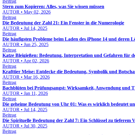
Beitrag
Stern zum Kopieren: Alles, was Sie wissen müssen
AUTOR • May 02, 2026
Beitrag
Die Bedeutung der Zahl 21: Ein Fenster in die Numerologie
AUTOR • Jul 14, 2025
Beitrag
Die häufigsten Probleme beim Laden des iPhone 14 und deren 
AUTOR • Jun 25, 2025
Beitrag
Katze Bleigießen: Bedeutung, Interpretation und Gefahren für de
AUTOR • Apr 02, 2026
Beitrag
Krafttier Meise: Entdecke die Bedeutung, Symbolik und Botschaft
AUTOR • Mar 16, 2026
Beitrag
Bachblüten bei Prüfungsangst: Wirksamkeit, Anwendung und T
AUTOR • Jan 11, 2026
Beitrag
Die geheime Bedeutung von Uhr 01: Was es wirklich bedeutet un
AUTOR • Jul 14, 2025
Beitrag
Die Spirituelle Bedeutung der Zahl 7: Ein Schlüssel zu tieferem 
AUTOR • Jul 30, 2025
Beitrag