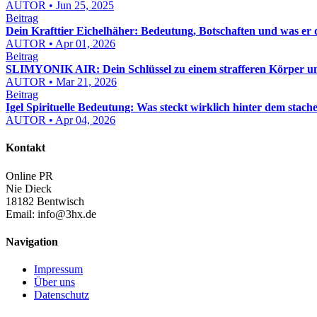
AUTOR • Jun 25, 2025
Beitrag
Dein Krafttier Eichelhäher: Bedeutung, Botschaften und was er d
AUTOR • Apr 01, 2026
Beitrag
SLIMYONIK AIR: Dein Schlüssel zu einem strafferen Körper 
AUTOR • Mar 21, 2026
Beitrag
Igel Spirituelle Bedeutung: Was steckt wirklich hinter dem stach
AUTOR • Apr 04, 2026
Kontakt
Online PR
Nie Dieck
18182 Bentwisch
Email:
info@3hx.de
Navigation
Impressum
Über uns
Datenschutz