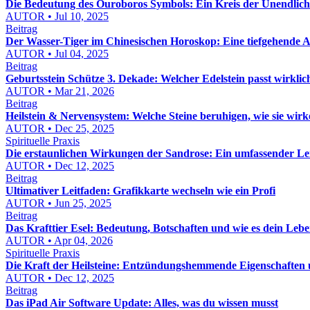
Die Bedeutung des Ouroboros Symbols: Ein Kreis der Unendlich
AUTOR • Jul 10, 2025
Beitrag
Der Wasser-Tiger im Chinesischen Horoskop: Eine tiefgehende A
AUTOR • Jul 04, 2025
Beitrag
Geburtsstein Schütze 3. Dekade: Welcher Edelstein passt wirklic
AUTOR • Mar 21, 2026
Beitrag
Heilstein & Nervensystem: Welche Steine beruhigen, wie sie wirk
AUTOR • Dec 25, 2025
Spirituelle Praxis
Die erstaunlichen Wirkungen der Sandrose: Ein umfassender Le
AUTOR • Dec 12, 2025
Beitrag
Ultimativer Leitfaden: Grafikkarte wechseln wie ein Profi
AUTOR • Jun 25, 2025
Beitrag
Das Krafttier Esel: Bedeutung, Botschaften und wie es dein Lebe
AUTOR • Apr 04, 2026
Spirituelle Praxis
Die Kraft der Heilsteine: Entzündungshemmende Eigenschafte
AUTOR • Dec 12, 2025
Beitrag
Das iPad Air Software Update: Alles, was du wissen musst