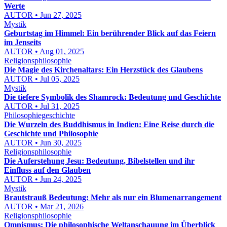
Werte
AUTOR • Jun 27, 2025
Mystik
Geburtstag im Himmel: Ein berührender Blick auf das Feiern
im Jenseits
AUTOR • Aug 01, 2025
Religionsphilosophie
Die Magie des Kirchenaltars: Ein Herzstück des Glaubens
AUTOR • Jul 05, 2025
Mystik
Die tiefere Symbolik des Shamrock: Bedeutung und Geschichte
AUTOR • Jul 31, 2025
Philosophiegeschichte
Die Wurzeln des Buddhismus in Indien: Eine Reise durch die
Geschichte und Philosophie
AUTOR • Jun 30, 2025
Religionsphilosophie
Die Auferstehung Jesu: Bedeutung, Bibelstellen und ihr
Einfluss auf den Glauben
AUTOR • Jun 24, 2025
Mystik
Brautstrauß Bedeutung: Mehr als nur ein Blumenarrangement
AUTOR • Mar 21, 2026
Religionsphilosophie
Omnismus: Die philosophische Weltanschauung im Überblick