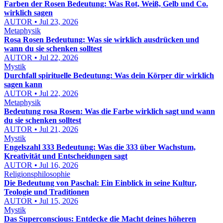
Farben der Rosen Bedeutung: Was Rot, Weiß, Gelb und Co.
wirklich sagen
AUTOR • Jul 23, 2026
Metaphysik
Rosa Rosen Bedeutung: Was sie wirklich ausdrücken und
wann du sie schenken solltest
AUTOR • Jul 22, 2026
Mystik
Durchfall spirituelle Bedeutung: Was dein Körper dir wirklich
sagen kann
AUTOR • Jul 22, 2026
Metaphysik
Bedeutung rosa Rosen: Was die Farbe wirklich sagt und wann
du sie schenken solltest
AUTOR • Jul 21, 2026
Mystik
Engelszahl 333 Bedeutung: Was die 333 über Wachstum,
Kreativität und Entscheidungen sagt
AUTOR • Jul 16, 2026
Religionsphilosophie
Die Bedeutung von Paschal: Ein Einblick in seine Kultur,
Teologie und Traditionen
AUTOR • Jul 15, 2026
Mystik
Das Superconscious: Entdecke die Macht deines höheren