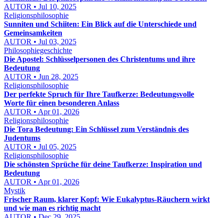
AUTOR • Jul 10, 2025
Religionsphilosophie
Sunniten und Schiiten: Ein Blick auf die Unterschiede und
Gemeinsamkeiten
AUTOR • Jul 03, 2025
Philosophiegeschichte
Die Apostel: Schlüsselpersonen des Christentums und ihre
Bedeutung
AUTOR • Jun 28, 2025
Religionsphilosophie
Der perfekte Spruch für Ihre Taufkerze: Bedeutungsvolle
Worte für einen besonderen Anlass
AUTOR • Apr 01, 2026
Religionsphilosophie
Die Tora Bedeutung: Ein Schlüssel zum Verständnis des
Judentums
AUTOR • Jul 05, 2025
Religionsphilosophie
Die schönsten Sprüche für deine Taufkerze: Inspiration und
Bedeutung
AUTOR • Apr 01, 2026
Mystik
Frischer Raum, klarer Kopf: Wie Eukalyptus-Räuchern wirkt
und wie man es richtig macht
AUTOR • Dec 29, 2025