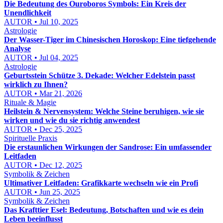
Die Bedeutung des Ouroboros Symbols: Ein Kreis der
Unendlichkeit
AUTOR • Jul 10, 2025
Astrologie
Der Wasser-Tiger im Chinesischen Horoskop: Eine tiefgehende
Analyse
AUTOR • Jul 04, 2025
Astrologie
Geburtsstein Schütze 3. Dekade: Welcher Edelstein passt
wirklich zu Ihnen?
AUTOR • Mar 21, 2026
Rituale & Magie
Heilstein & Nervensystem: Welche Steine beruhigen, wie sie
wirken und wie du sie richtig anwendest
AUTOR • Dec 25, 2025
Spirituelle Praxis
Die erstaunlichen Wirkungen der Sandrose: Ein umfassender
Leitfaden
AUTOR • Dec 12, 2025
Symbolik & Zeichen
Ultimativer Leitfaden: Grafikkarte wechseln wie ein Profi
AUTOR • Jun 25, 2025
Symbolik & Zeichen
Das Krafttier Esel: Bedeutung, Botschaften und wie es dein
Leben beeinflusst