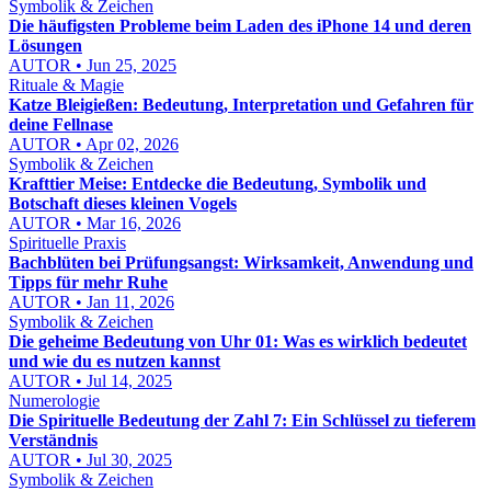
Symbolik & Zeichen
Die häufigsten Probleme beim Laden des iPhone 14 und deren
Lösungen
AUTOR • Jun 25, 2025
Rituale & Magie
Katze Bleigießen: Bedeutung, Interpretation und Gefahren für
deine Fellnase
AUTOR • Apr 02, 2026
Symbolik & Zeichen
Krafttier Meise: Entdecke die Bedeutung, Symbolik und
Botschaft dieses kleinen Vogels
AUTOR • Mar 16, 2026
Spirituelle Praxis
Bachblüten bei Prüfungsangst: Wirksamkeit, Anwendung und
Tipps für mehr Ruhe
AUTOR • Jan 11, 2026
Symbolik & Zeichen
Die geheime Bedeutung von Uhr 01: Was es wirklich bedeutet
und wie du es nutzen kannst
AUTOR • Jul 14, 2025
Numerologie
Die Spirituelle Bedeutung der Zahl 7: Ein Schlüssel zu tieferem
Verständnis
AUTOR • Jul 30, 2025
Symbolik & Zeichen