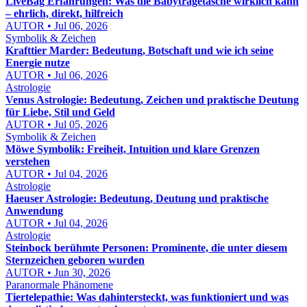
LiveBag Erfahrungen: Was die Babytragetasche wirklich kann
– ehrlich, direkt, hilfreich
AUTOR • Jul 06, 2026
Symbolik & Zeichen
Krafttier Marder: Bedeutung, Botschaft und wie ich seine
Energie nutze
AUTOR • Jul 06, 2026
Astrologie
Venus Astrologie: Bedeutung, Zeichen und praktische Deutung
für Liebe, Stil und Geld
AUTOR • Jul 05, 2026
Symbolik & Zeichen
Möwe Symbolik: Freiheit, Intuition und klare Grenzen
verstehen
AUTOR • Jul 04, 2026
Astrologie
Haeuser Astrologie: Bedeutung, Deutung und praktische
Anwendung
AUTOR • Jul 04, 2026
Astrologie
Steinbock berühmte Personen: Prominente, die unter diesem
Sternzeichen geboren wurden
AUTOR • Jun 30, 2026
Paranormale Phänomene
Tiertelepathie: Was dahintersteckt, was funktioniert und was