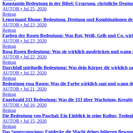
Konstantin Bedeutung in der Bibel: Ursprung, christliche Deut
AUTOR • Jul 25, 2026
Beitrag
Lenormand Blume: Bedeutung, Deutung und Kombinationen der
AUTOR • Jul 23, 2026
Beitrag
Farben der Rosen Bedeutung: Was Rot, Weiß, Gelb und Co. wirk
AUTOR • Jul 23, 2026
Beitrag
Rosa Rosen Bedeutung: Was sie wirklich ausdrücken und wann du
AUTOR • Jul 22, 2026
Beitrag
Durchfall spirituelle Bedeutung: Was dein Körper dir wirklich 
AUTOR • Jul 22, 2026
Beitrag
Bedeutung rosa Rosen: Was die Farbe wirklich sagt und wann du 
AUTOR • Jul 21, 2026
Beitrag
Engelszahl 333 Bedeutung: Was die 333 über Wachstum, Kreativ
AUTOR • Jul 16, 2026
Beitrag
Die Bedeutung von Paschal: Ein Einblick in seine Kultur, Teolog
AUTOR • Jul 15, 2026
Beitrag
Das Superconscious: Entdecke die Macht deines höheren Bewuss