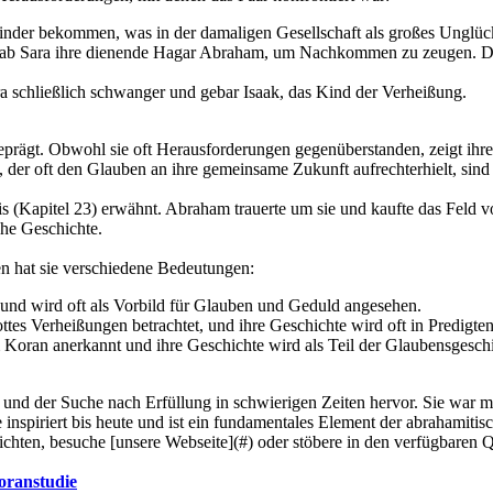
inder bekommen, was in der damaligen Gesellschaft als großes Unglück
ab Sara ihre dienende Hagar Abraham, um Nachkommen zu zeugen. Diese
a schließlich schwanger und gebar Isaak, das Kind der Verheißung.
prägt. Obwohl sie oft Herausforderungen gegenüberstanden, zeigt ihre
der oft den Glauben an ihre gemeinsame Zukunft aufrechterhielt, sind 
is (Kapitel 23) erwähnt. Abraham trauerte um sie und kaufte das Feld 
che Geschichte.
nen hat sie verschiedene Bedeutungen:
n und wird oft als Vorbild für Glauben und Geduld angesehen.
es Verheißungen betrachtet, und ihre Geschichte wird oft in Predigten 
Koran anerkannt und ihre Geschichte wird als Teil der Glaubensgeschic
nd der Suche nach Erfüllung in schwierigen Zeiten hervor. Sie war me
 inspiriert bis heute und ist ein fundamentales Element der abrahamitis
ichten, besuche [unsere Webseite](#) oder stöbere in den verfügbaren Q
oranstudie