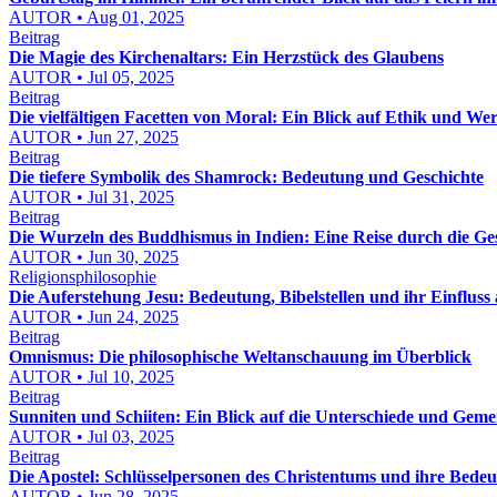
AUTOR • Aug 01, 2025
Beitrag
Die Magie des Kirchenaltars: Ein Herzstück des Glaubens
AUTOR • Jul 05, 2025
Beitrag
Die vielfältigen Facetten von Moral: Ein Blick auf Ethik und Wer
AUTOR • Jun 27, 2025
Beitrag
Die tiefere Symbolik des Shamrock: Bedeutung und Geschichte
AUTOR • Jul 31, 2025
Beitrag
Die Wurzeln des Buddhismus in Indien: Eine Reise durch die Ge
AUTOR • Jun 30, 2025
Religionsphilosophie
Die Auferstehung Jesu: Bedeutung, Bibelstellen und ihr Einfluss
AUTOR • Jun 24, 2025
Beitrag
Omnismus: Die philosophische Weltanschauung im Überblick
AUTOR • Jul 10, 2025
Beitrag
Sunniten und Schiiten: Ein Blick auf die Unterschiede und Gem
AUTOR • Jul 03, 2025
Beitrag
Die Apostel: Schlüsselpersonen des Christentums und ihre Bede
AUTOR • Jun 28, 2025