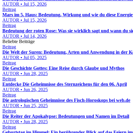
AUTOR • Jul 15, 2026
Beitrag
Mars im 5. Haus: Bedeutung, Wirkung und wie du diese Energie 
AUTOR • Jul 15, 2026
Beitrag
Bedeutung der roten Rose: Was sie wirklich sagt und wann du si
AUTOR • Jul 14, 2026
Beliebte Beiträge
Beitrag
Die Welt der Suren: Bedeutung, Arten und Anwendung in der K
AUTOR • Jul 05, 2025
Beitrag
Die Geschichte Gottes: Eine Reise durch Glaube und Mythos
AUTOR • Jun 28, 2025
Beitrag
Entdecke Die Geheimnisse des Sternzeichens für den 06. April
AUTOR • Jun 26, 2025
Beitrag
Die astrologischen Geheimnisse des Fisch-Horoskops bei web.de
AUTOR • Jun 25, 2025
Beitrag
Die Reiter der Apokalypse: Bedeutungen und Namen im Detail
AUTOR • Jun 28, 2025
Beitrag
Geburtstag im Himmel: Ein berührender Blick auf das Feiern im 