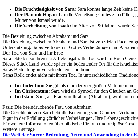
Die Fruchtlosigkeit von Sara:
Sara konnte lange Zeit keine K
Der Plan mit Hagar:
Um die Verheißung Gottes zu erfüllen, g
Mutter von Ismael wurde.
Die Verheißung von Isaak:
Im Alter von 90 Jahren wurde Sar
Die Beziehung zwischen Abraham und Sara
Die Beziehung zwischen Abraham und Sara ist von vielen Facetten ge
Unterstützung. Saras Vertrauen in Gottes Verheißungen und Abraham, 
Der Tod von Sara und ihr Erbe
Sara lebte bis zu ihrem 127. Lebensjahr. Ihr Tod wird im Buch Genes
Dieses Stück Land wurde später ein bedeutender Ort für die israelitis
Saras Bedeutung in verschiedenen Traditionen
Saras Rolle endet nicht mit ihrem Tod. In unterschiedlichen Traditio
Im Judentum:
Sie gilt als eine der vier großen Matriarchinne
Im Christentum:
Sara wird als Symbol für den Glauben an Gott
Im Islam:
Sara, als Frau von Ibrahim (Abraham), wird auch im 
Fazit: Die beeindruckende Frau von Abraham
Die Geschichte von Sara hebt die Bedeutung von Glauben, Vertrauen u
Figur in der Erfüllung göttlicher Verheißungen. Ihre Lebensgeschichte
Für weitere Informationen über biblische Figuren und religiöse Gesch
Weitere Beiträge
Die Welt der Suren: Bedeutung, Arten und Anwendung in der K