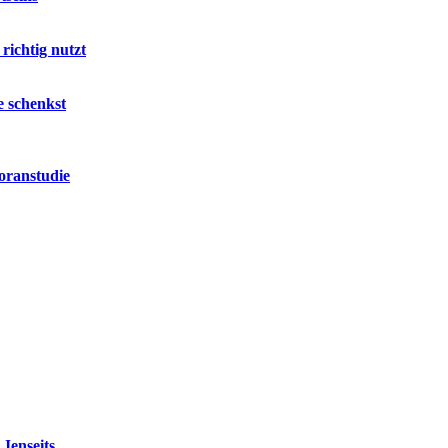
richtig nutzt
e schenkst
oranstudie
Jenseits