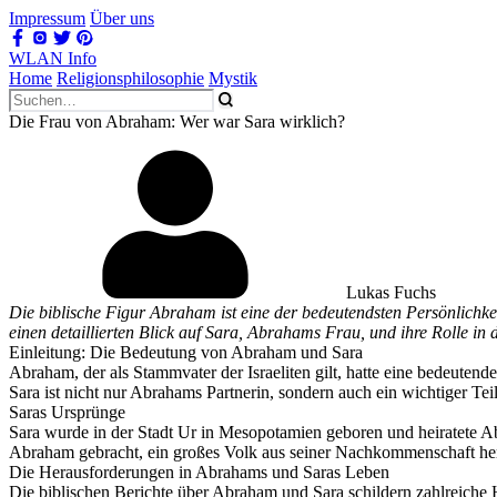
Impressum
Über uns
WLAN Info
Home
Religionsphilosophie
Mystik
Die Frau von Abraham: Wer war Sara wirklich?
Lukas Fuchs
Die biblische Figur Abraham ist eine der bedeutendsten Persönlichkei
einen detaillierten Blick auf Sara, Abrahams Frau, und ihre Rolle in 
Einleitung: Die Bedeutung von Abraham und Sara
Abraham, der als Stammvater der Israeliten gilt, hatte eine bedeutende
Sara ist nicht nur Abrahams Partnerin, sondern auch ein wichtiger Tei
Saras Ursprünge
Sara wurde in der Stadt Ur in Mesopotamien geboren und heiratete 
Abraham gebracht, ein großes Volk aus seiner Nachkommenschaft herv
Die Herausforderungen in Abrahams und Saras Leben
Die biblischen Berichte über Abraham und Sara schildern zahlreiche 