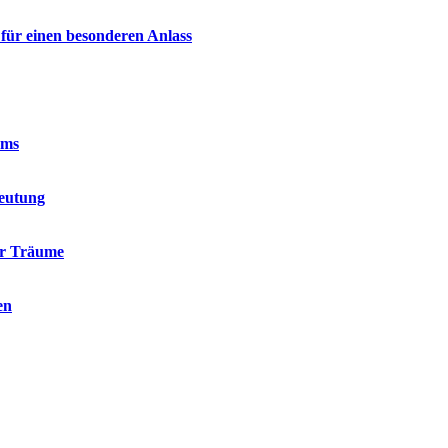
 für einen besonderen Anlass
ums
deutung
der Träume
en