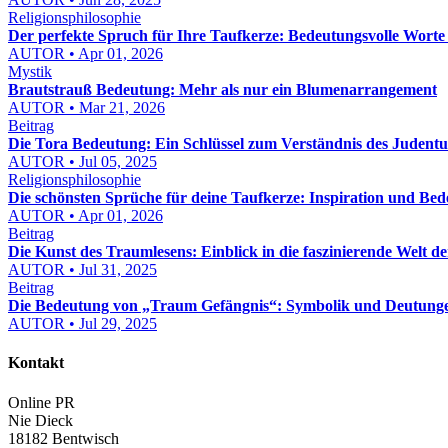
Religionsphilosophie
Der perfekte Spruch für Ihre Taufkerze: Bedeutungsvolle Worte
AUTOR • Apr 01, 2026
Mystik
Brautstrauß Bedeutung: Mehr als nur ein Blumenarrangement
AUTOR • Mar 21, 2026
Beitrag
Die Tora Bedeutung: Ein Schlüssel zum Verständnis des Judent
AUTOR • Jul 05, 2025
Religionsphilosophie
Die schönsten Sprüche für deine Taufkerze: Inspiration und Be
AUTOR • Apr 01, 2026
Beitrag
Die Kunst des Traumlesens: Einblick in die faszinierende Welt 
AUTOR • Jul 31, 2025
Beitrag
Die Bedeutung von „Traum Gefängnis“: Symbolik und Deutung
AUTOR • Jul 29, 2025
Kontakt
Online PR
Nie Dieck
18182 Bentwisch