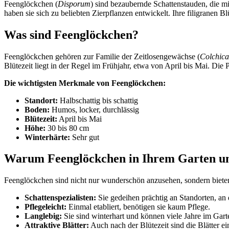
Feenglöckchen (
Disporum
) sind bezaubernde Schattenstauden, die m
haben sie sich zu beliebten Zierpflanzen entwickelt. Ihre filigranen B
Was sind Feenglöckchen?
Feenglöckchen gehören zur Familie der Zeitlosengewächse (
Colchic
Blütezeit liegt in der Regel im Frühjahr, etwa von April bis Mai. Die
Die wichtigsten Merkmale von Feenglöckchen:
Standort:
Halbschattig bis schattig
Boden:
Humos, locker, durchlässig
Blütezeit:
April bis Mai
Höhe:
30 bis 80 cm
Winterhärte:
Sehr gut
Warum Feenglöckchen in Ihrem Garten un
Feenglöckchen sind nicht nur wunderschön anzusehen, sondern bieten 
Schattenspezialisten:
Sie gedeihen prächtig an Standorten, an
Pflegeleicht:
Einmal etabliert, benötigen sie kaum Pflege.
Langlebig:
Sie sind winterhart und können viele Jahre im Gart
Attraktive Blätter:
Auch nach der Blütezeit sind die Blätter e