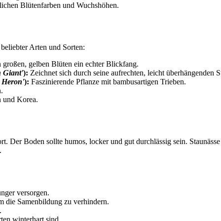
edlichen Blütenfarben und Wuchshöhen.
beliebter Arten und Sorten:
 großen, gelben Blüten ein echter Blickfang.
 Giant'
):
Zeichnet sich durch seine aufrechten, leicht überhängenden S
 Heron'
):
Faszinierende Pflanze mit bambusartigen Trieben.
.
n und Korea.
t. Der Boden sollte humos, locker und gut durchlässig sein. Staunässe
.
nger versorgen.
m die Samenbildung zu verhindern.
.
ten winterhart sind.