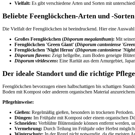
Vielfalt:
Es gibt verschiedene Arten und Sorten mit unterschi
Beliebte Feenglöckchen-Arten und -Sorten
Die Vielfalt der Feenglöckchen ist beeindruckend. Hier eine Auswahl 
Großes Feenglöckchen (
Disporum megalanthum
):
Mit seinen
Feenglöckchen 'Green Giant' (
Disporum cantoniense 'Green
Feenglöckchen 'Night Heron' (
Disporum cantoniense 'Night
Disporum flavens
:
Zeigt hellgelbe, zum Boden geneigte Blüten
Disporum viridescens
:
Eine Rarität aus dem Amurgebiet, Japa
Der ideale Standort und die richtige Pflege
Feenglöckchen bevorzugen einen halbschattigen bis schattigen Standor
Boden mit Kompost oder anderem organischen Material anzureichern
Pflegehinweise:
Gießen:
Regelmäßig gießen, besonders in trockenen Perioden.
Düngen:
Im Frühjahr mit Kompost oder einem organischen Dü
Schneiden:
Verblühte Blütenstände können entfernt werden, u
Vermehrung:
Durch Teilung im Frühjahr oder Herbst möglich
Winterschutz:
In der Regel nicht notwendig, da die meisten Ar