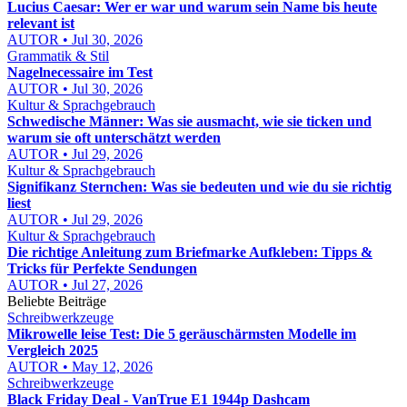
Lucius Caesar: Wer er war und warum sein Name bis heute
relevant ist
AUTOR • Jul 30, 2026
Grammatik & Stil
Nagelnecessaire im Test
AUTOR • Jul 30, 2026
Kultur & Sprachgebrauch
Schwedische Männer: Was sie ausmacht, wie sie ticken und
warum sie oft unterschätzt werden
AUTOR • Jul 29, 2026
Kultur & Sprachgebrauch
Signifikanz Sternchen: Was sie bedeuten und wie du sie richtig
liest
AUTOR • Jul 29, 2026
Kultur & Sprachgebrauch
Die richtige Anleitung zum Briefmarke Aufkleben: Tipps &
Tricks für Perfekte Sendungen
AUTOR • Jul 27, 2026
Beliebte Beiträge
Schreibwerkzeuge
Mikrowelle leise Test: Die 5 geräuschärmsten Modelle im
Vergleich 2025
AUTOR • May 12, 2026
Schreibwerkzeuge
Black Friday Deal - VanTrue E1 1944p Dashcam