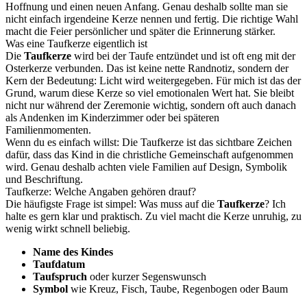
Hoffnung und einen neuen Anfang. Genau deshalb sollte man sie
nicht einfach irgendeine Kerze nennen und fertig. Die richtige Wahl
macht die Feier persönlicher und später die Erinnerung stärker.
Was eine Taufkerze eigentlich ist
Die
Taufkerze
wird bei der Taufe entzündet und ist oft eng mit der
Osterkerze verbunden. Das ist keine nette Randnotiz, sondern der
Kern der Bedeutung: Licht wird weitergegeben. Für mich ist das der
Grund, warum diese Kerze so viel emotionalen Wert hat. Sie bleibt
nicht nur während der Zeremonie wichtig, sondern oft auch danach
als Andenken im Kinderzimmer oder bei späteren
Familienmomenten.
Wenn du es einfach willst: Die Taufkerze ist das sichtbare Zeichen
dafür, dass das Kind in die christliche Gemeinschaft aufgenommen
wird. Genau deshalb achten viele Familien auf Design, Symbolik
und Beschriftung.
Taufkerze: Welche Angaben gehören drauf?
Die häufigste Frage ist simpel: Was muss auf die
Taufkerze
? Ich
halte es gern klar und praktisch. Zu viel macht die Kerze unruhig, zu
wenig wirkt schnell beliebig.
Name des Kindes
Taufdatum
Taufspruch
oder kurzer Segenswunsch
Symbol
wie Kreuz, Fisch, Taube, Regenbogen oder Baum