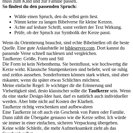
muss zum Kind und zur Familie passen.
So findest du den passenden Spruch:
Wähle einen Spruch, den du selbst gern liest.
Nimm keine zu langen Bibelverse für kleine Kerzen.
Achte auf lesbare Schrift, sonst verliert der Text Wirkung.
Prüfe, ob der Spruch zur Symbolik der Kerze passt.
Wenn du Orientierung brauchst, sind echte Bibelstellen oft die beste
Quelle. Eine gute Anlaufstelle ist
bibleserver.com
. Dort kannst du
passende Verse schnell nachlesen und vergleichen.
Taufkerze: Größe, Form und Stil
Die Form ist kein Nebenthema. Sie beeinflusst, wie hochwertig die
Kerze wirkt. Klassische Stumpenkerzen sind beliebt, weil sie ruhig
und zeitlos aussehen. Sonderformen können stark wirken, sind aber
riskanter, wenn du später etwas Schlichtes möchtest.
Meine einfache Regel: Je wichtiger dir die Erinnerung und
Vielseitigkeit sind, desto klassischer sollte die
Taufkerze
sein. Wenn
du eine starke Design-Idee hast, darf es natürlich auch individueller
werden. Aber bitte nicht auf Kosten der Klarheit.
Taufkerze richtig verschenken und aufbewahren
Eine Taufkerze ist oft auch ein Geschenk von Paten oder Familie.
Dann zählt die Übergabe genauso wie die Kerze selbst. Ich würde
sie immer in einer einfachen, sicheren Verpackung übergeben.
Keine wilde Schleife, die mehr Aufmerksamkeit zieht als das