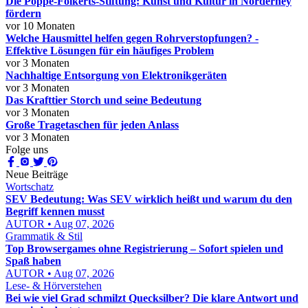
Die Poppe-Folkerts-Stiftung: Kunst und Kultur in Norderney
fördern
vor 10 Monaten
Welche Hausmittel helfen gegen Rohrverstopfungen? -
Effektive Lösungen für ein häufiges Problem
vor 3 Monaten
Nachhaltige Entsorgung von Elektronikgeräten
vor 3 Monaten
Das Krafttier Storch und seine Bedeutung
vor 3 Monaten
Große Tragetaschen für jeden Anlass
vor 3 Monaten
Folge uns
Neue Beiträge
Wortschatz
SEV Bedeutung: Was SEV wirklich heißt und warum du den
Begriff kennen musst
AUTOR • Aug 07, 2026
Grammatik & Stil
Top Browsergames ohne Registrierung – Sofort spielen und
Spaß haben
AUTOR • Aug 07, 2026
Lese- & Hörverstehen
Bei wie viel Grad schmilzt Quecksilber? Die klare Antwort und