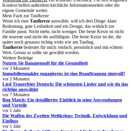
Kontext helfen außerdem kirchliche Informationsseiten oder die
eigene Gemeinde weiter.
Mein Fazit zur Taufkerze
Wenn ich eine
Taufkerze
auswähle, will ich drei Dinge: klare
Bedeutung, gute Lesbarkeit und ein Design, das wirklich zur
Familie passt. Nicht mehr, nicht weniger. Die beste Kerze ist nicht
die teuerste und nicht die auffälligste. Die beste Kerze ist die, die
später noch genauso richtig wirkt wie am Tauftag.
Taufkerze
bedeutet für mich: einfach, persönlich und mit echtem
Wert. Genau so sollte sie gewählt werden.
Weitere Beiträge
Nutzen Sie Bananensaft für die Gesundheit
vor 3 Monaten
Immobilienmakler engagieren: ist eine Beauftragung sinnvoll?
vor 2 Monaten
Lied Trauerfeier Deutsch: Die schönsten Lieder und wie du das
richtige auswählst
vor 7 Monaten
Bug Match: Ein detaillierter Einblick in seine Anwendungen
und Vorteile
vor 1 Jahr
Die Waffen des Zweiten Weltkriegs: Technik, Entwicklung und
Einfluss
vor 1 Jahr