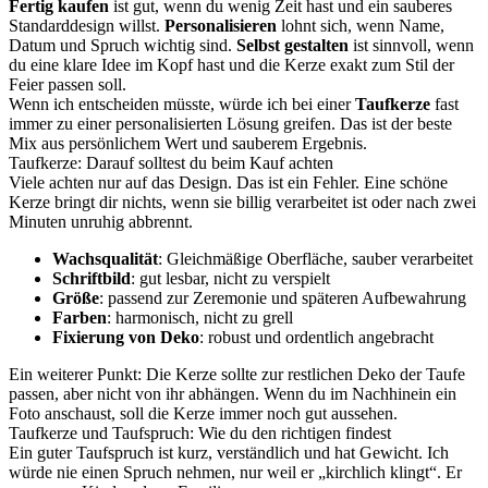
Fertig kaufen
ist gut, wenn du wenig Zeit hast und ein sauberes
Standarddesign willst.
Personalisieren
lohnt sich, wenn Name,
Datum und Spruch wichtig sind.
Selbst gestalten
ist sinnvoll, wenn
du eine klare Idee im Kopf hast und die Kerze exakt zum Stil der
Feier passen soll.
Wenn ich entscheiden müsste, würde ich bei einer
Taufkerze
fast
immer zu einer personalisierten Lösung greifen. Das ist der beste
Mix aus persönlichem Wert und sauberem Ergebnis.
Taufkerze: Darauf solltest du beim Kauf achten
Viele achten nur auf das Design. Das ist ein Fehler. Eine schöne
Kerze bringt dir nichts, wenn sie billig verarbeitet ist oder nach zwei
Minuten unruhig abbrennt.
Wachsqualität
: Gleichmäßige Oberfläche, sauber verarbeitet
Schriftbild
: gut lesbar, nicht zu verspielt
Größe
: passend zur Zeremonie und späteren Aufbewahrung
Farben
: harmonisch, nicht zu grell
Fixierung von Deko
: robust und ordentlich angebracht
Ein weiterer Punkt: Die Kerze sollte zur restlichen Deko der Taufe
passen, aber nicht von ihr abhängen. Wenn du im Nachhinein ein
Foto anschaust, soll die Kerze immer noch gut aussehen.
Taufkerze und Taufspruch: Wie du den richtigen findest
Ein guter Taufspruch ist kurz, verständlich und hat Gewicht. Ich
würde nie einen Spruch nehmen, nur weil er „kirchlich klingt“. Er