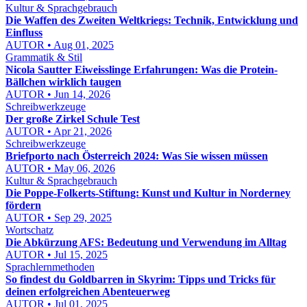
Kultur & Sprachgebrauch
Die Waffen des Zweiten Weltkriegs: Technik, Entwicklung und
Einfluss
AUTOR • Aug 01, 2025
Grammatik & Stil
Nicola Sautter Eiweisslinge Erfahrungen: Was die Protein-
Bällchen wirklich taugen
AUTOR • Jun 14, 2026
Schreibwerkzeuge
Der große Zirkel Schule Test
AUTOR • Apr 21, 2026
Schreibwerkzeuge
Briefporto nach Österreich 2024: Was Sie wissen müssen
AUTOR • May 06, 2026
Kultur & Sprachgebrauch
Die Poppe-Folkerts-Stiftung: Kunst und Kultur in Norderney
fördern
AUTOR • Sep 29, 2025
Wortschatz
Die Abkürzung AFS: Bedeutung und Verwendung im Alltag
AUTOR • Jul 15, 2025
Sprachlernmethoden
So findest du Goldbarren in Skyrim: Tipps und Tricks für
deinen erfolgreichen Abenteuerweg
AUTOR • Jul 01, 2025