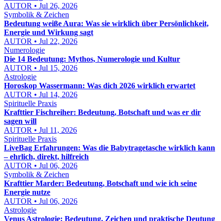
AUTOR • Jul 26, 2026
Symbolik & Zeichen
Bedeutung weiße Aura: Was sie wirklich über Persönlichkeit,
Energie und Wirkung sagt
AUTOR • Jul 22, 2026
Numerologie
Die 14 Bedeutung: Mythos, Numerologie und Kultur
AUTOR • Jul 15, 2026
Astrologie
Horoskop Wassermann: Was dich 2026 wirklich erwartet
AUTOR • Jul 14, 2026
Spirituelle Praxis
Krafttier Fischreiher: Bedeutung, Botschaft und was er dir
sagen will
AUTOR • Jul 11, 2026
Spirituelle Praxis
LiveBag Erfahrungen: Was die Babytragetasche wirklich kann
– ehrlich, direkt, hilfreich
AUTOR • Jul 06, 2026
Symbolik & Zeichen
Krafttier Marder: Bedeutung, Botschaft und wie ich seine
Energie nutze
AUTOR • Jul 06, 2026
Astrologie
Venus Astrologie: Bedeutung, Zeichen und praktische Deutung