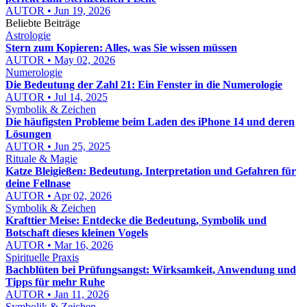
AUTOR • Jun 19, 2026
Beliebte Beiträge
Astrologie
Stern zum Kopieren: Alles, was Sie wissen müssen
AUTOR • May 02, 2026
Numerologie
Die Bedeutung der Zahl 21: Ein Fenster in die Numerologie
AUTOR • Jul 14, 2025
Symbolik & Zeichen
Die häufigsten Probleme beim Laden des iPhone 14 und deren
Lösungen
AUTOR • Jun 25, 2025
Rituale & Magie
Katze Bleigießen: Bedeutung, Interpretation und Gefahren für
deine Fellnase
AUTOR • Apr 02, 2026
Symbolik & Zeichen
Krafttier Meise: Entdecke die Bedeutung, Symbolik und
Botschaft dieses kleinen Vogels
AUTOR • Mar 16, 2026
Spirituelle Praxis
Bachblüten bei Prüfungsangst: Wirksamkeit, Anwendung und
Tipps für mehr Ruhe
AUTOR • Jan 11, 2026
Symbolik & Zeichen