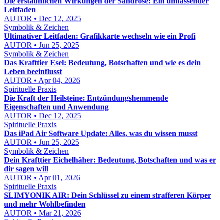
Die erstaunlichen Wirkungen der Sandrose: Ein umfassender
Leitfaden
AUTOR • Dec 12, 2025
Symbolik & Zeichen
Ultimativer Leitfaden: Grafikkarte wechseln wie ein Profi
AUTOR • Jun 25, 2025
Symbolik & Zeichen
Das Krafttier Esel: Bedeutung, Botschaften und wie es dein
Leben beeinflusst
AUTOR • Apr 04, 2026
Spirituelle Praxis
Die Kraft der Heilsteine: Entzündungshemmende
Eigenschaften und Anwendung
AUTOR • Dec 12, 2025
Spirituelle Praxis
Das iPad Air Software Update: Alles, was du wissen musst
AUTOR • Jun 25, 2025
Symbolik & Zeichen
Dein Krafttier Eichelhäher: Bedeutung, Botschaften und was er
dir sagen will
AUTOR • Apr 01, 2026
Spirituelle Praxis
SLIMYONIK AIR: Dein Schlüssel zu einem strafferen Körper
und mehr Wohlbefinden
AUTOR • Mar 21, 2026