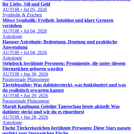
für Liebe, Stil und Geld
AUTOR • Jul 05, 2026
Symbolik & Zeichen
Möwe Symbolik: Freiheit, Intuition und klare Grenzen
verstehen
AUTOR • Jul 04, 2026
Astrologie
Haeuser Astrologie: Bedeutung, Deutung und praktische
Anwendung
AUTOR • Jul 04, 2026
Astrologie
Steinbock berühmte Personen: Prominente, die unter diesem
Sternzeichen geboren wurden
AUTOR • Jun 30, 2026
Paranormale Phänomene
Tiertelepathie: Was dahintersteckt, was funktioniert und was
du realistisch erwarten kannst
AUTOR • Jun 29, 2026
Paranormale Phänomene
Margit Kaufmann Geistige Tagesschau heute aktuell: Was
dahinter steckt und wie du es einordnest
AUTOR • Jun 28, 2026
Astrologie
Fische Tierkreiszeichen berühmte Personen: Diese Stars passen
perfekt zum Sternzeichen Fische